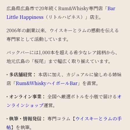
広島県広島市で20年続くRum&Whisky専門店「
Bar
Little Happiness
（リトルハピネス）」店主。
2006年の創業以来、ウイスキーとラムの感動を伝える
専門家として活動しています。
バックバーには1,000本を超える希少なレア銘柄から、
地元広島の「桜尾」まで幅広く取り揃えています。
•
多店舗経営：
本店に加え、カジュアルに愉しめる姉妹
店「
Rum&WhiskyハイボールBar
」を直営。
•
オンライン事業：
全国へ厳選ボトルを小瓶で届ける
オ
ンラインショップ
運営。
•
執筆・情報発信：
専門コラム【
ウイスキーとラムの手
帖
】を執筆。