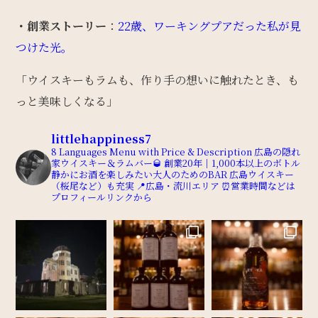
・創業ストーリー
：
22歳、ワーキングプアだった私が見
つけた光。
「ウイスキーもラムも、作り手の想いに触れたとき、も
っと美味しくなる」
littlehappiness7
8 Languages Menu with Price & Description
広島の隠れ
家ウイスキー＆ラムバー🥃
創業20年｜1,000本以上のボトル
静かにお酒を楽しみたい大人のためのBAR
広島ウイスキー
（桜尾など）も充実
📍広島・流川エリア
⏰営業時間などは
プロフィールリンクから