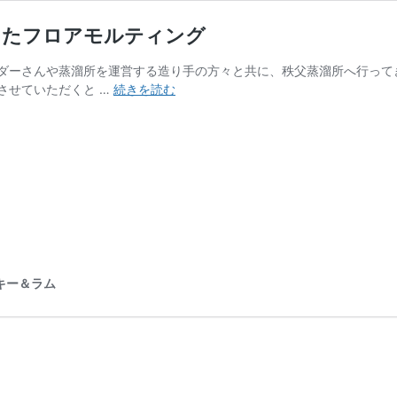
したフロアモルティング
ダーさんや蒸溜所を運営する造り手の方々と共に、秩父蒸溜所へ行って
ウ
させていただくと …
続きを読む
イ
ス
キ
ー
聖
地
巡
礼！
秩
父
イスキー＆ラム
蒸
溜
所
で
体
験