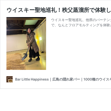
ウイスキー聖地巡礼！秩父蒸溜所で体験
ウイスキー聖地巡礼、他県のバーテン
で、なんとフロアモルティングを体験
Bar Little Happiness｜広島の隠れ家バー｜1000種のウ