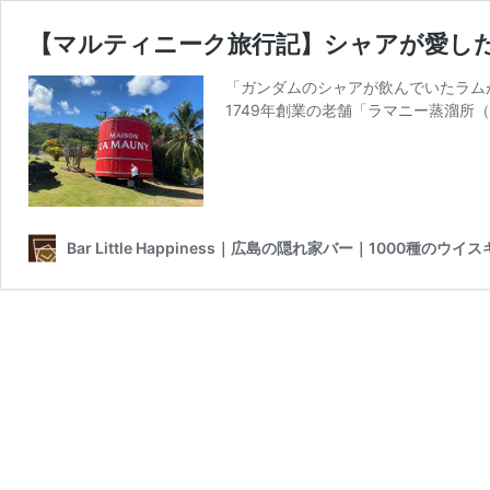
【マルティニーク旅行記】シャアが愛し
「ガンダムのシャアが飲んでいたラム
1749年創業の老舗「ラマニー蒸溜所（Ma
Bar Little Happiness｜広島の隠れ家バー｜1000種のウ