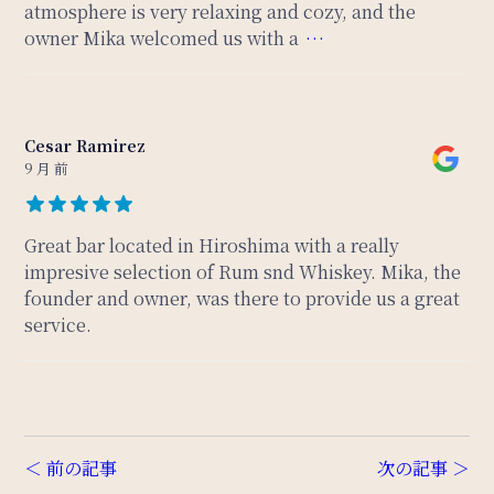
atmosphere is very relaxing and cozy, and the
owner Mika welcomed us with a
…
Cesar Ramirez
9 月 前
Great bar located in Hiroshima with a really
impresive selection of Rum snd Whiskey. Mika, the
founder and owner, was there to provide us a great
service.
＜ 前の記事
次の記事 ＞