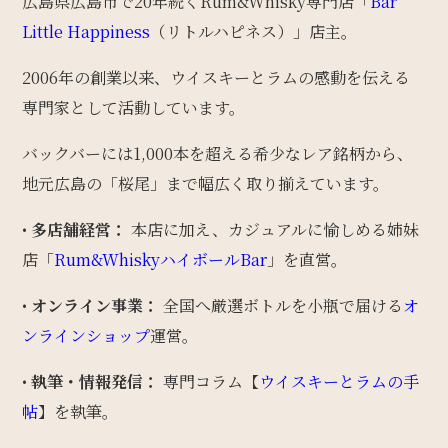
広島県広島市で20年続くRum&Whisky専門店「
Bar
Little Happiness
（リトルハピネス）」店主。
2006年の創業以来、ウイスキーとラムの感動を伝える
専門家として活動しています。
バックバーには1,000本を超える希少なレア銘柄から、
地元広島の「桜尾」まで幅広く取り揃えています。
•
多店舗経営：
本店に加え、カジュアルに愉しめる姉妹
店「
Rum&WhiskyハイボールBar
」を直営。
•
オンライン事業：
全国へ厳選ボトルを小瓶で届ける
オ
ンラインショップ
運営。
•
執筆・情報発信：
専門コラム【
ウイスキーとラムの手
帖
】を執筆。