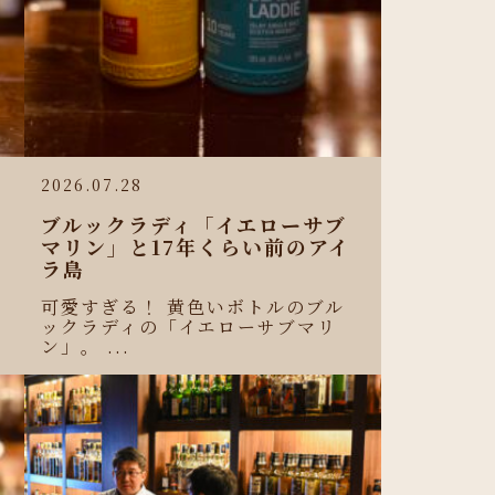
2026.07.28
ブルックラディ「イエローサブ
マリン」と17年くらい前のアイ
ラ島
可愛すぎる！ 黄色いボトルのブル
ックラディの「イエローサブマリ
ン」。 ...