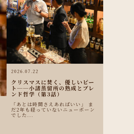
2026.07.22
クリスマスに焚く、優しいピー
ト──小諸蒸留所の熟成とブレ
ンド哲学（第3話）
「あとは時間さえあればいい」 ま
だ2年も経っていないニューボーン
ロ
でした...