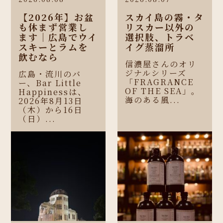
【2026年】お盆
スカイ島の霧・タ
も休まず営業し
リスカー以外の
ます｜広島でウイ
選択肢、トラベ
スキーとラムを
イグ蒸溜所
飲むなら
信濃屋さんのオリ
ジナルシリーズ
広島・流川のバ
「FRAGRANCE
ー、Bar Little
OF THE SEA」。
Happinessは、
海のある風...
2026年8月13日
（木）から16日
（日）...