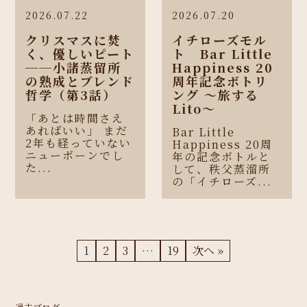
2026.07.22
2026.07.20
クリスマスに焚
イチローズモル
く、優しいピート
ト Bar Little
──小諸蒸留所
Happiness 20
の熟成とブレンド
周年記念ボトリ
哲学（第3話）
ング 〜旅する
Lito〜
「あとは時間さえ
あればいい」 まだ
Bar Little
2年も経っていない
Happiness 20周
ニューボーンでし
年の記念ボトルと
た...
して、秩父蒸溜所
の「イチローズ...
1
2
3
…
19
次へ »