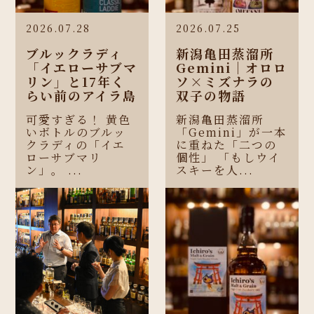
2026.07.28
2026.07.25
ブルックラディ
新潟亀田蒸溜所
「イエローサブマ
Gemini｜オロロ
リン」と17年く
ソ×ミズナラの
らい前のアイラ島
双子の物語
可愛すぎる！ 黄色
新潟亀田蒸溜所
いボトルのブルッ
「Gemini」が一本
クラディの「イエ
に重ねた「二つの
ローサブマリ
個性」 「もしウイ
ン」。 ...
スキーを人...