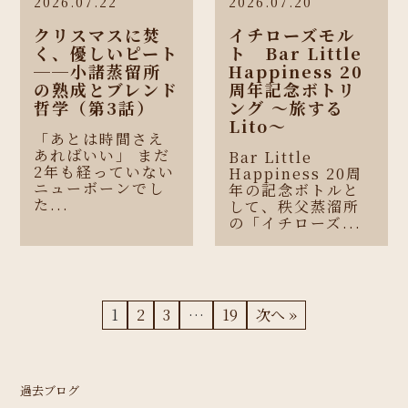
2026.07.22
2026.07.20
クリスマスに焚
イチローズモル
く、優しいピート
ト Bar Little
──小諸蒸留所
Happiness 20
の熟成とブレンド
周年記念ボトリ
哲学（第3話）
ング 〜旅する
Lito〜
「あとは時間さえ
あればいい」 まだ
Bar Little
2年も経っていない
Happiness 20周
ニューボーンでし
年の記念ボトルと
た...
して、秩父蒸溜所
の「イチローズ...
1
2
3
…
19
次へ »
過去ブログ