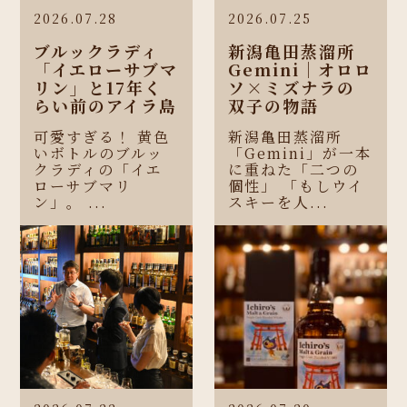
2026.07.28
2026.07.25
ブルックラディ
新潟亀田蒸溜所
「イエローサブマ
Gemini｜オロロ
リン」と17年く
ソ×ミズナラの
らい前のアイラ島
双子の物語
可愛すぎる！ 黄色
新潟亀田蒸溜所
いボトルのブルッ
「Gemini」が一本
クラディの「イエ
に重ねた「二つの
ローサブマリ
個性」 「もしウイ
ン」。 ...
スキーを人...