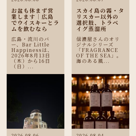
お盆も休まず営
スカイ島の霧・タ
業します｜広島
リスカー以外の
でウイスキーとラ
選択肢、トラベ
ムを飲むなら
イグ蒸溜所
広島・流川のバ
信濃屋さんのオリ
ー、Bar Little
ジナルシリーズ
Happinessは、
「FRAGRANCE
2026年8月13日
OF THE SEA」。
（木）から16日
海のある風...
（日）...
2026.08.06
2026.08.04