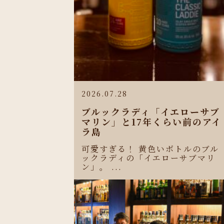
2026.07.28
ブルックラディ「イエローサブ
マリン」と17年くらい前のアイ
ラ島
可愛すぎる！ 黄色いボトルのブル
ックラディの「イエローサブマリ
ン」。 ...