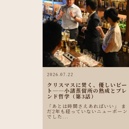
2026.07.22
クリスマスに焚く、優しいピー
ト──小諸蒸留所の熟成とブレ
ンド哲学（第3話）
「あとは時間さえあればいい」 ま
だ2年も経っていないニューボーン
でした...