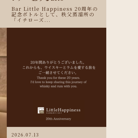
Bar Little Happiness 20周年の
記念ボトルとして、秩父蒸溜所の
「イチローズ...
2026.07.13