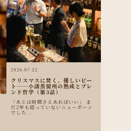
2026.07.22
クリスマスに焚く、優しいピー
ト──小諸蒸留所の熟成とブレ
ンド哲学（第3話）
「あとは時間さえあればいい」 ま
だ2年も経っていないニューボーン
ロ
でした...