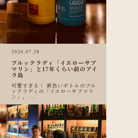
2026.07.28
ブルックラディ「イエローサブ
マリン」と17年くらい前のアイ
ラ島
可愛すぎる！ 黄色いボトルのブル
ックラディの「イエローサブマリ
ン」。 ...