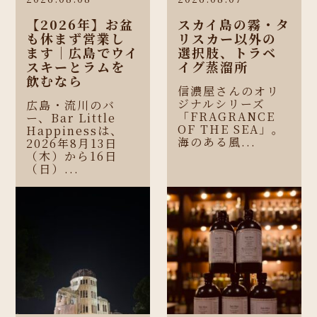
【2026年】お盆
スカイ島の霧・タ
も休まず営業し
リスカー以外の
ます｜広島でウイ
選択肢、トラベ
スキーとラムを
イグ蒸溜所
飲むなら
信濃屋さんのオリ
ジナルシリーズ
広島・流川のバ
「FRAGRANCE
ー、Bar Little
OF THE SEA」。
Happinessは、
海のある風...
2026年8月13日
（木）から16日
（日）...