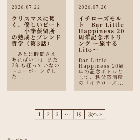
2026.07.22
2026.07.20
クリスマスに焚
イチローズモル
く、優しいピート
ト Bar Little
──小諸蒸留所
Happiness 20
の熟成とブレンド
周年記念ボトリ
哲学（第3話）
ング 〜旅する
Lito〜
「あとは時間さえ
あればいい」 まだ
Bar Little
2年も経っていない
Happiness 20周
ニューボーンでし
年の記念ボトルと
た...
して、秩父蒸溜所
の「イチローズ...
1
2
3
…
19
次へ »