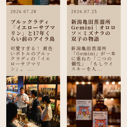
2026.07.28
2026.07.25
ブルックラディ
新潟亀田蒸溜所
「イエローサブマ
Gemini｜オロロ
リン」と17年く
ソ×ミズナラの
らい前のアイラ島
双子の物語
可愛すぎる！ 黄色
新潟亀田蒸溜所
いボトルのブルッ
「Gemini」が一本
クラディの「イエ
に重ねた「二つの
ローサブマリ
個性」 「もしウイ
ン」。 ...
スキーを人...