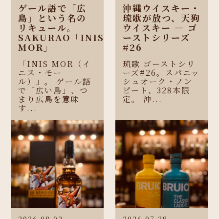
ゲール語で「広
沖縄ウイスキー・
島」という名の
琉歌が放つ、天狗
リキュール。
ウイスキー ― ゴ
SAKURAO「INIS
ーストシリーズ
MOR」
#26
「INIS MOR（イ
琉歌 ゴーストシリ
ニス・モー
ーズ#26。スパニッ
ル）」。 ゲール語
シュオーク・ノン
で「広い島」、つ
ピート、328本限
まり広島を意味
定。 沖...
す...
2026.08.02
2026.07.28