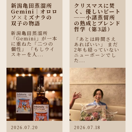
新潟亀田蒸溜所
クリスマスに焚
Gemini｜オロロ
く、優しいピート
ソ×ミズナラの
──小諸蒸留所
双子の物語
の熟成とブレンド
哲学（第3話）
新潟亀田蒸溜所
「Gemini」が一本
「あとは時間さえ
に重ねた「二つの
あればいい」 まだ
個性」 「もしウイ
2年も経っていない
スキーを人...
ニューボーンでし
た...
2026.07.20
2026.07.18