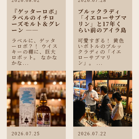
『ゲッターロボ』
ブルックラディ
ラベルのイチロ
「イエローサブマ
ーズモルト＆グレ
リン」と17年く
ーン ──
らい前のアイラ島
ラベルに、ゲッタ
可愛すぎる！ 黄色
ーロボ？！ ウイス
いボトルのブルッ
キーの棚に、巨大
クラディの「イエ
ロボット。 なかな
ローサブマリ
かな...
ン」。 ...
2026.07.25
2026.07.22