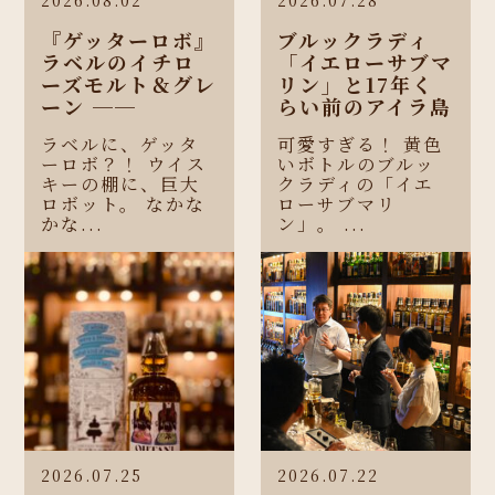
『ゲッターロボ』
ブルックラディ
ラベルのイチロ
「イエローサブマ
ーズモルト＆グレ
リン」と17年く
ーン ──
らい前のアイラ島
ラベルに、ゲッタ
可愛すぎる！ 黄色
ーロボ？！ ウイス
いボトルのブルッ
キーの棚に、巨大
クラディの「イエ
ロボット。 なかな
ローサブマリ
かな...
ン」。 ...
2026.07.25
2026.07.22