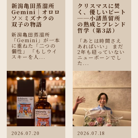
新潟亀田蒸溜所
クリスマスに焚
Gemini｜オロロ
く、優しいピート
ソ×ミズナラの
──小諸蒸留所
双子の物語
の熟成とブレンド
哲学（第3話）
新潟亀田蒸溜所
「Gemini」が一本
「あとは時間さえ
に重ねた「二つの
あればいい」 まだ
個性」 「もしウイ
2年も経っていない
スキーを人...
ニューボーンでし
た...
2026.07.20
2026.07.18