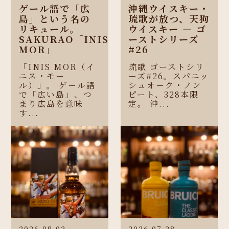
ゲール語で「広
沖縄ウイスキー・
島」という名の
琉歌が放つ、天狗
リキュール。
ウイスキー ― ゴ
SAKURAO「INIS
ーストシリーズ
MOR」
#26
「INIS MOR（イ
琉歌 ゴーストシリ
ニス・モー
ーズ#26。スパニッ
ル）」。 ゲール語
シュオーク・ノン
で「広い島」、つ
ピート、328本限
まり広島を意味
定。 沖...
す...
2026.08.02
2026.07.28