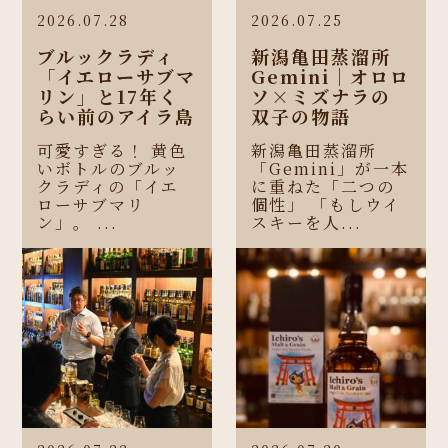
2026.07.28
2026.07.25
ブルックラディ
新潟亀田蒸溜所
「イエローサブマ
Gemini｜オロロ
リン」と17年く
ソ×ミズナラの
らい前のアイラ島
双子の物語
可愛すぎる！ 黄色
新潟亀田蒸溜所
いボトルのブルッ
「Gemini」が一本
クラディの「イエ
に重ねた「二つの
ローサブマリ
個性」 「もしウイ
ン」。 ...
スキーを人...