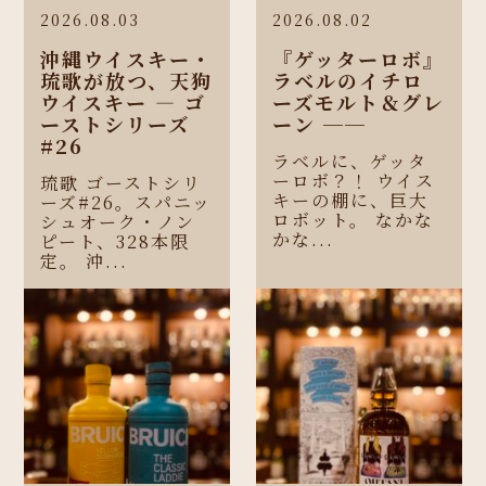
2026.08.03
2026.08.02
沖縄ウイスキー・
『ゲッターロボ』
琉歌が放つ、天狗
ラベルのイチロ
ウイスキー ― ゴ
ーズモルト＆グレ
ーストシリーズ
ーン ──
#26
ラベルに、ゲッタ
ーロボ？！ ウイス
琉歌 ゴーストシリ
キーの棚に、巨大
ーズ#26。スパニッ
ロボット。 なかな
シュオーク・ノン
かな...
ピート、328本限
定。 沖...