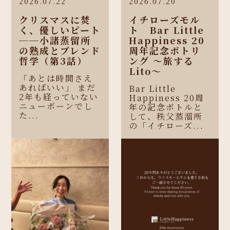
2026.07.22
2026.07.20
クリスマスに焚
イチローズモル
く、優しいピート
ト Bar Little
──小諸蒸留所
Happiness 20
の熟成とブレンド
周年記念ボトリ
哲学（第3話）
ング 〜旅する
Lito〜
「あとは時間さえ
あればいい」 まだ
Bar Little
2年も経っていない
Happiness 20周
ニューボーンでし
年の記念ボトルと
た...
して、秩父蒸溜所
の「イチローズ...