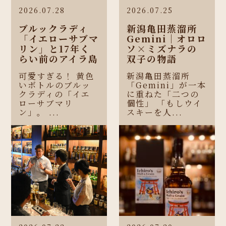
2026.07.28
2026.07.25
ブルックラディ
新潟亀田蒸溜所
「イエローサブマ
Gemini｜オロロ
リン」と17年く
ソ×ミズナラの
らい前のアイラ島
双子の物語
可愛すぎる！ 黄色
新潟亀田蒸溜所
いボトルのブルッ
「Gemini」が一本
クラディの「イエ
に重ねた「二つの
ローサブマリ
個性」 「もしウイ
ン」。 ...
スキーを人...