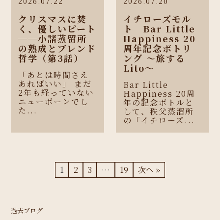
2026.07.22
2026.07.20
クリスマスに焚
イチローズモル
く、優しいピート
ト Bar Little
──小諸蒸留所
Happiness 20
の熟成とブレンド
周年記念ボトリ
哲学（第3話）
ング 〜旅する
Lito〜
「あとは時間さえ
あればいい」 まだ
Bar Little
2年も経っていない
Happiness 20周
ニューボーンでし
年の記念ボトルと
た...
して、秩父蒸溜所
の「イチローズ...
1
2
3
…
19
次へ »
過去ブログ