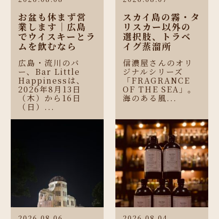
お盆も休まず営
スカイ島の霧・タ
業します｜広島
リスカー以外の
でウイスキーとラ
選択肢、トラベ
ムを飲むなら
イグ蒸溜所
広島・流川のバ
信濃屋さんのオリ
ー、Bar Little
ジナルシリーズ
Happinessは、
「FRAGRANCE
2026年8月13日
OF THE SEA」。
（木）から16日
海のある風...
（日）...
2026.08.06
2026.08.04