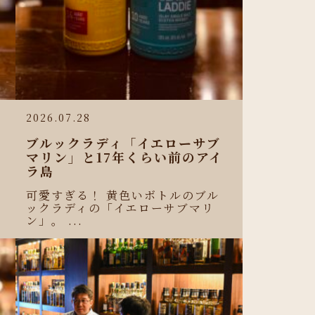
2026.07.28
ブルックラディ「イエローサブ
マリン」と17年くらい前のアイ
ラ島
可愛すぎる！ 黄色いボトルのブル
ックラディの「イエローサブマリ
ン」。 ...