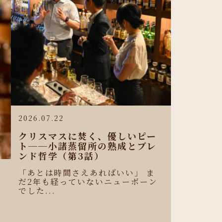
2026.07.22
クリスマスに焚く、優しいピー
ト──小諸蒸留所の熟成とブレ
ンド哲学（第3話）
「あとは時間さえあればいい」 ま
だ2年も経っていないニューボーン
ロ
でした...