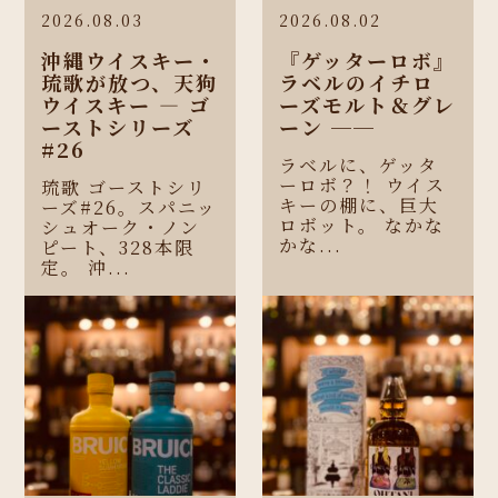
2026.08.03
2026.08.02
沖縄ウイスキー・
『ゲッターロボ』
琉歌が放つ、天狗
ラベルのイチロ
ウイスキー ― ゴ
ーズモルト＆グレ
ーストシリーズ
ーン ──
#26
ラベルに、ゲッタ
ーロボ？！ ウイス
琉歌 ゴーストシリ
キーの棚に、巨大
ーズ#26。スパニッ
ロボット。 なかな
シュオーク・ノン
かな...
ピート、328本限
定。 沖...