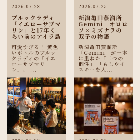
2026.07.28
2026.07.25
ブルックラディ
新潟亀田蒸溜所
「イエローサブマ
Gemini｜オロロ
リン」と17年く
ソ×ミズナラの
らい前のアイラ島
双子の物語
可愛すぎる！ 黄色
新潟亀田蒸溜所
いボトルのブルッ
「Gemini」が一本
クラディの「イエ
に重ねた「二つの
ローサブマリ
個性」 「もしウイ
ン」。 ...
スキーを人...