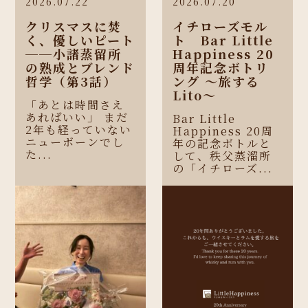
2026.07.22
2026.07.20
クリスマスに焚
イチローズモル
く、優しいピート
ト Bar Little
──小諸蒸留所
Happiness 20
の熟成とブレンド
周年記念ボトリ
哲学（第3話）
ング 〜旅する
Lito〜
「あとは時間さえ
あればいい」 まだ
Bar Little
2年も経っていない
Happiness 20周
ニューボーンでし
年の記念ボトルと
た...
して、秩父蒸溜所
の「イチローズ...