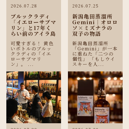
2026.07.28
2026.07.25
ブルックラディ
新潟亀田蒸溜所
「イエローサブマ
Gemini｜オロロ
リン」と17年く
ソ×ミズナラの
らい前のアイラ島
双子の物語
可愛すぎる！ 黄色
新潟亀田蒸溜所
いボトルのブルッ
「Gemini」が一本
クラディの「イエ
に重ねた「二つの
ローサブマリ
個性」 「もしウイ
ン」。 ...
スキーを人...