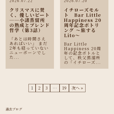
2026.07.22
2026.07.20
クリスマスに焚
イチローズモル
く、優しいピート
ト Bar Little
──小諸蒸留所
Happiness 20
の熟成とブレンド
周年記念ボトリ
哲学（第3話）
ング 〜旅する
Lito〜
「あとは時間さえ
あればいい」 まだ
Bar Little
2年も経っていない
Happiness 20周
ニューボーンでし
年の記念ボトルと
た...
して、秩父蒸溜所
の「イチローズ...
1
2
3
…
19
次へ »
過去ブログ