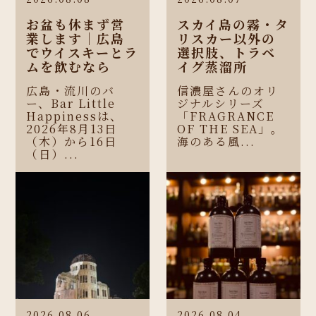
お盆も休まず営
スカイ島の霧・タ
業します｜広島
リスカー以外の
でウイスキーとラ
選択肢、トラベ
ムを飲むなら
イグ蒸溜所
広島・流川のバ
信濃屋さんのオリ
ー、Bar Little
ジナルシリーズ
Happinessは、
「FRAGRANCE
2026年8月13日
OF THE SEA」。
（木）から16日
海のある風...
（日）...
2026.08.06
2026.08.04