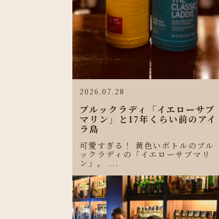
2026.07.28
ブルックラディ「イエローサブ
マリン」と17年くらい前のアイ
ラ島
可愛すぎる！ 黄色いボトルのブル
ックラディの「イエローサブマリ
ン」。 ...