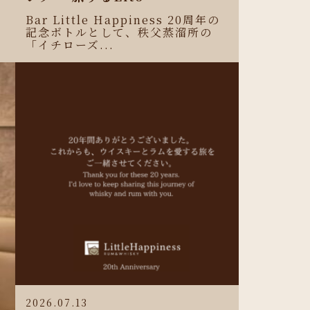
Bar Little Happiness 20周年の
記念ボトルとして、秩父蒸溜所の
「イチローズ...
2026.07.13