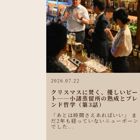
2026.07.22
クリスマスに焚く、優しいピー
ト──小諸蒸留所の熟成とブレ
ンド哲学（第3話）
「あとは時間さえあればいい」 ま
だ2年も経っていないニューボーン
でした...