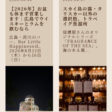
【2026年】お盆
スカイ島の霧・タ
も休まず営業し
リスカー以外の
ます｜広島でウイ
選択肢、トラベ
スキーとラムを
イグ蒸溜所
飲むなら
信濃屋さんのオリ
ジナルシリーズ
広島・流川のバ
「FRAGRANCE
ー、Bar Little
OF THE SEA」。
Happinessは、
海のある風...
2026年8月13日
（木）から16日
（日）...