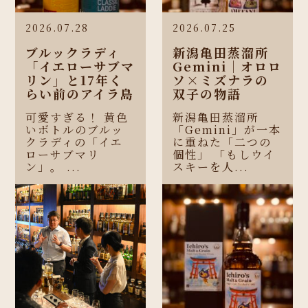
2026.07.28
2026.07.25
ブルックラディ
新潟亀田蒸溜所
「イエローサブマ
Gemini｜オロロ
リン」と17年く
ソ×ミズナラの
らい前のアイラ島
双子の物語
可愛すぎる！ 黄色
新潟亀田蒸溜所
いボトルのブルッ
「Gemini」が一本
クラディの「イエ
に重ねた「二つの
ローサブマリ
個性」 「もしウイ
ン」。 ...
スキーを人...