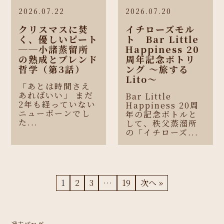
2026.07.22
2026.07.20
クリスマスに焚
イチローズモル
く、優しいピート
ト Bar Little
──小諸蒸留所
Happiness 20
の熟成とブレンド
周年記念ボトリ
哲学（第3話）
ング 〜旅する
Lito〜
「あとは時間さえ
あればいい」 まだ
Bar Little
2年も経っていない
Happiness 20周
ニューボーンでし
年の記念ボトルと
た...
して、秩父蒸溜所
の「イチローズ...
1
2
3
…
19
次へ »