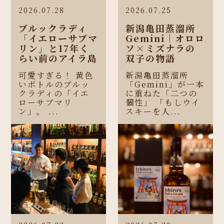
2026.07.28
2026.07.25
ブルックラディ
新潟亀田蒸溜所
「イエローサブマ
Gemini｜オロロ
リン」と17年く
ソ×ミズナラの
らい前のアイラ島
双子の物語
可愛すぎる！ 黄色
新潟亀田蒸溜所
いボトルのブルッ
「Gemini」が一本
クラディの「イエ
に重ねた「二つの
ローサブマリ
個性」 「もしウイ
ン」。 ...
スキーを人...