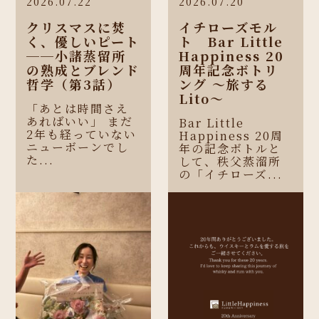
2026.07.22
2026.07.20
クリスマスに焚
イチローズモル
く、優しいピート
ト Bar Little
──小諸蒸留所
Happiness 20
の熟成とブレンド
周年記念ボトリ
哲学（第3話）
ング 〜旅する
Lito〜
「あとは時間さえ
あればいい」 まだ
Bar Little
2年も経っていない
Happiness 20周
ニューボーンでし
年の記念ボトルと
た...
して、秩父蒸溜所
の「イチローズ...