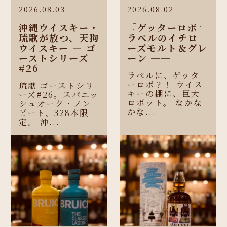
2026.08.03
2026.08.02
沖縄ウイスキー・
『ゲッターロボ』
琉歌が放つ、天狗
ラベルのイチロ
ウイスキー ― ゴ
ーズモルト＆グレ
ーストシリーズ
ーン ──
#26
ラベルに、ゲッタ
ーロボ？！ ウイス
琉歌 ゴーストシリ
キーの棚に、巨大
ーズ#26。スパニッ
ロボット。 なかな
シュオーク・ノン
かな...
ピート、328本限
定。 沖...