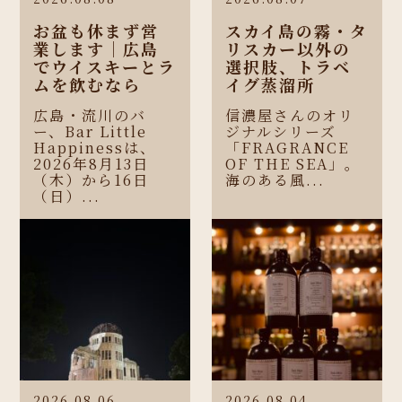
お盆も休まず営
スカイ島の霧・タ
業します｜広島
リスカー以外の
でウイスキーとラ
選択肢、トラベ
ムを飲むなら
イグ蒸溜所
広島・流川のバ
信濃屋さんのオリ
ー、Bar Little
ジナルシリーズ
Happinessは、
「FRAGRANCE
2026年8月13日
OF THE SEA」。
（木）から16日
海のある風...
（日）...
2026.08.06
2026.08.04