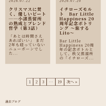
2026.07.22
2026.07.20
クリスマスに焚
イチローズモル
く、優しいピート
ト Bar Little
──小諸蒸留所
Happiness 20
の熟成とブレンド
周年記念ボトリ
哲学（第3話）
ング 〜旅する
Lito〜
「あとは時間さえ
あればいい」 まだ
Bar Little
2年も経っていない
Happiness 20周
ニューボーンでし
年の記念ボトルと
た...
して、秩父蒸溜所
の「イチローズ...
1
2
3
…
19
次へ »
過去ブログ