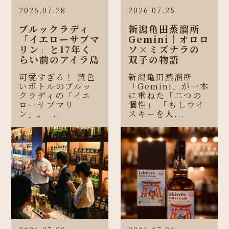
2026.07.28
2026.07.25
ブルックラディ
新潟亀田蒸溜所
「イエローサブマ
Gemini｜オロロ
リン」と17年く
ソ×ミズナラの
らい前のアイラ島
双子の物語
可愛すぎる！ 黄色
新潟亀田蒸溜所
いボトルのブルッ
「Gemini」が一本
クラディの「イエ
に重ねた「二つの
ローサブマリ
個性」 「もしウイ
ン」。 ...
スキーを人...