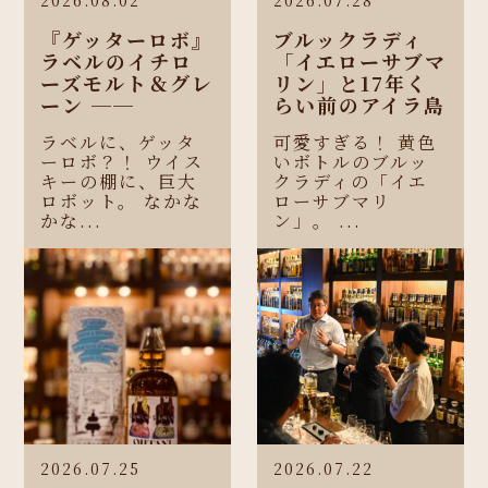
『ゲッターロボ』
ブルックラディ
ラベルのイチロ
「イエローサブマ
ーズモルト＆グレ
リン」と17年く
ーン ──
らい前のアイラ島
ラベルに、ゲッタ
可愛すぎる！ 黄色
ーロボ？！ ウイス
いボトルのブルッ
キーの棚に、巨大
クラディの「イエ
ロボット。 なかな
ローサブマリ
かな...
ン」。 ...
2026.07.25
2026.07.22