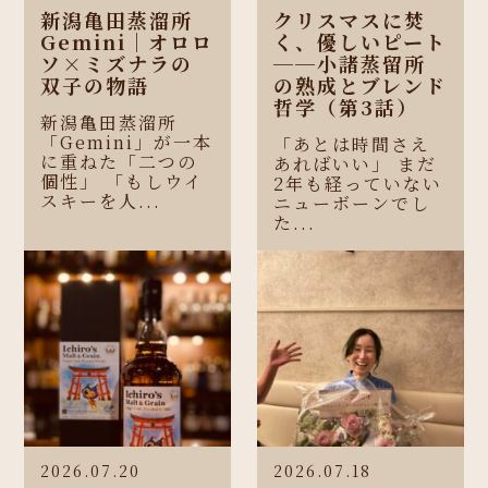
新潟亀田蒸溜所
クリスマスに焚
Gemini｜オロロ
く、優しいピート
ソ×ミズナラの
──小諸蒸留所
双子の物語
の熟成とブレンド
哲学（第3話）
新潟亀田蒸溜所
「Gemini」が一本
「あとは時間さえ
に重ねた「二つの
あればいい」 まだ
個性」 「もしウイ
2年も経っていない
スキーを人...
ニューボーンでし
た...
2026.07.20
2026.07.18