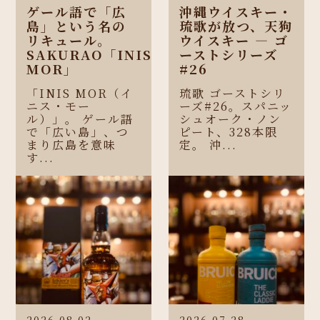
ゲール語で「広
沖縄ウイスキー・
島」という名の
琉歌が放つ、天狗
リキュール。
ウイスキー ― ゴ
SAKURAO「INIS
ーストシリーズ
MOR」
#26
「INIS MOR（イ
琉歌 ゴーストシリ
ニス・モー
ーズ#26。スパニッ
ル）」。 ゲール語
シュオーク・ノン
で「広い島」、つ
ピート、328本限
まり広島を意味
定。 沖...
す...
2026.08.02
2026.07.28