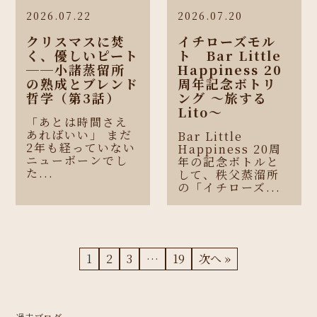
2026.07.22
2026.07.20
クリスマスに焚
イチローズモル
く、優しいピート
ト Bar Little
──小諸蒸留所
Happiness 20
の熟成とブレンド
周年記念ボトリ
哲学（第3話）
ング 〜旅する
Lito〜
「あとは時間さえ
あればいい」 まだ
Bar Little
2年も経っていない
Happiness 20周
ニューボーンでし
年の記念ボトルと
た...
して、秩父蒸溜所
の「イチローズ...
1
2
3
…
19
次へ »