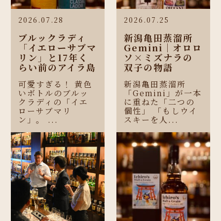
2026.07.28
2026.07.25
ブルックラディ
新潟亀田蒸溜所
「イエローサブマ
Gemini｜オロロ
リン」と17年く
ソ×ミズナラの
らい前のアイラ島
双子の物語
可愛すぎる！ 黄色
新潟亀田蒸溜所
いボトルのブルッ
「Gemini」が一本
クラディの「イエ
に重ねた「二つの
ローサブマリ
個性」 「もしウイ
ン」。 ...
スキーを人...