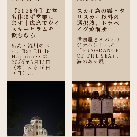
【2026年】お盆
スカイ島の霧・タ
も休まず営業し
リスカー以外の
ます｜広島でウイ
選択肢、トラベ
スキーとラムを
イグ蒸溜所
飲むなら
信濃屋さんのオリ
ジナルシリーズ
広島・流川のバ
「FRAGRANCE
ー、Bar Little
OF THE SEA」。
Happinessは、
海のある風...
2026年8月13日
（木）から16日
（日）...