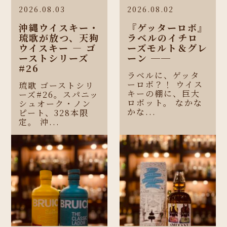
2026.08.03
2026.08.02
沖縄ウイスキー・
『ゲッターロボ』
琉歌が放つ、天狗
ラベルのイチロ
ウイスキー ― ゴ
ーズモルト＆グレ
ーストシリーズ
ーン ──
#26
ラベルに、ゲッタ
ーロボ？！ ウイス
琉歌 ゴーストシリ
キーの棚に、巨大
ーズ#26。スパニッ
ロボット。 なかな
シュオーク・ノン
かな...
ピート、328本限
定。 沖...