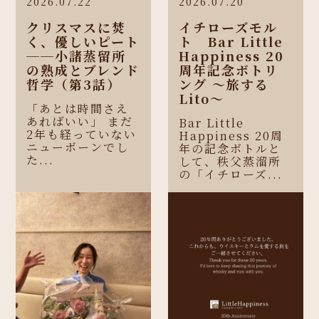
2026.07.22
2026.07.20
クリスマスに焚
イチローズモル
く、優しいピート
ト Bar Little
──小諸蒸留所
Happiness 20
の熟成とブレンド
周年記念ボトリ
哲学（第3話）
ング 〜旅する
Lito〜
「あとは時間さえ
あればいい」 まだ
Bar Little
2年も経っていない
Happiness 20周
ニューボーンでし
年の記念ボトルと
た...
して、秩父蒸溜所
の「イチローズ...