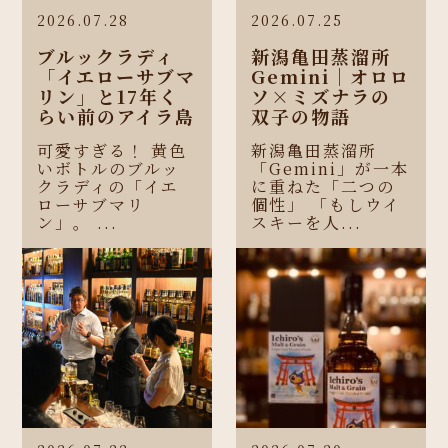
2026.07.28
2026.07.25
ブルックラディ
新潟亀田蒸溜所
「イエローサブマ
Gemini｜オロロ
リン」と17年く
ソ×ミズナラの
らい前のアイラ島
双子の物語
可愛すぎる！ 黄色
新潟亀田蒸溜所
いボトルのブルッ
「Gemini」が一本
クラディの「イエ
に重ねた「二つの
ローサブマリ
個性」 「もしウイ
ン」。 ...
スキーを人...