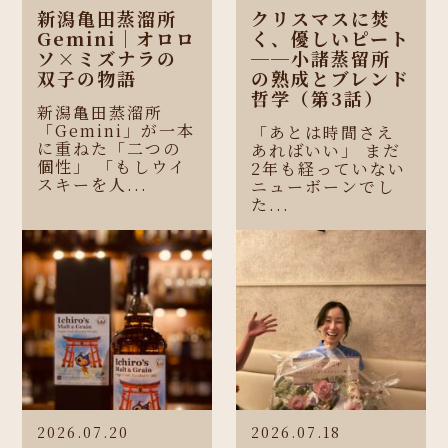
新潟亀田蒸溜所
クリスマスに焚
Gemini｜オロロ
く、優しいピート
ソ×ミズナラの
──小諸蒸留所
双子の物語
の熟成とブレンド
哲学（第3話）
新潟亀田蒸溜所
「Gemini」が一本
「あとは時間さえ
に重ねた「二つの
あればいい」 まだ
個性」 「もしウイ
2年も経っていない
スキーを人...
ニューボーンでし
た...
2026.07.20
2026.07.18