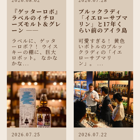
『ゲッターロボ』
ブルックラディ
ラベルのイチロ
「イエローサブマ
ーズモルト＆グレ
リン」と17年く
ーン ──
らい前のアイラ島
ラベルに、ゲッタ
可愛すぎる！ 黄色
ーロボ？！ ウイス
いボトルのブルッ
キーの棚に、巨大
クラディの「イエ
ロボット。 なかな
ローサブマリ
かな...
ン」。 ...
2026.07.25
2026.07.22