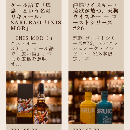
ゲール語で「広
沖縄ウイスキー・
島」という名の
琉歌が放つ、天狗
リキュール。
ウイスキー ― ゴ
SAKURAO「INIS
ーストシリーズ
MOR」
#26
「INIS MOR（イ
琉歌 ゴーストシリ
ニス・モー
ーズ#26。スパニッ
ル）」。 ゲール語
シュオーク・ノン
で「広い島」、つ
ピート、328本限
まり広島を意味
定。 沖...
す...
2026.08.02
2026.07.28