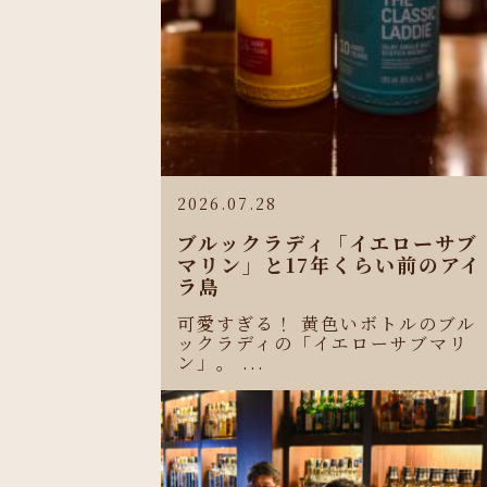
2026.07.28
ブルックラディ「イエローサブ
マリン」と17年くらい前のアイ
ラ島
可愛すぎる！ 黄色いボトルのブル
ックラディの「イエローサブマリ
ン」。 ...