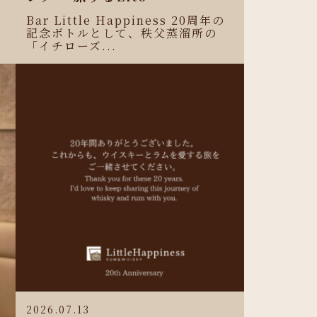
Bar Little Happiness 20周年の
記念ボトルとして、秩父蒸溜所の
「イチローズ...
2026.07.13