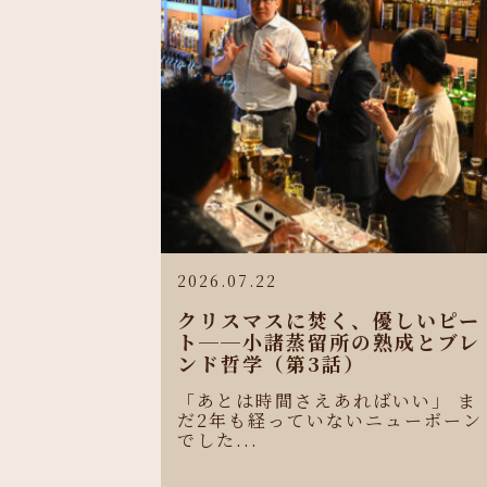
2026.07.22
クリスマスに焚く、優しいピー
ト──小諸蒸留所の熟成とブレ
ンド哲学（第3話）
「あとは時間さえあればいい」 ま
だ2年も経っていないニューボーン
でした...