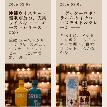
2026.08.03
2026.08.02
沖縄ウイスキー・
『ゲッターロボ』
琉歌が放つ、天狗
ラベルのイチロ
ウイスキー ― ゴ
ーズモルト＆グレ
ーストシリーズ
ーン ──
#26
ラベルに、ゲッタ
ーロボ？！ ウイス
琉歌 ゴーストシリ
キーの棚に、巨大
ーズ#26。スパニッ
ロボット。 なかな
シュオーク・ノン
かな...
ピート、328本限
定。 沖...