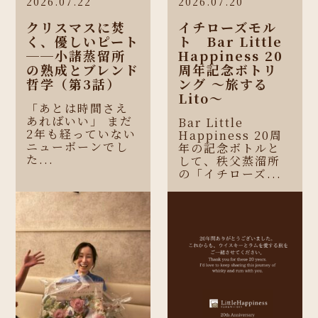
2026.07.22
2026.07.20
クリスマスに焚
イチローズモル
く、優しいピート
ト Bar Little
──小諸蒸留所
Happiness 20
の熟成とブレンド
周年記念ボトリ
哲学（第3話）
ング 〜旅する
Lito〜
「あとは時間さえ
あればいい」 まだ
Bar Little
2年も経っていない
Happiness 20周
ニューボーンでし
年の記念ボトルと
た...
して、秩父蒸溜所
の「イチローズ...