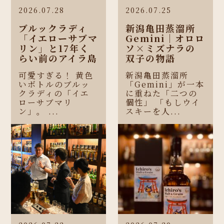
2026.07.28
2026.07.25
ブルックラディ
新潟亀田蒸溜所
「イエローサブマ
Gemini｜オロロ
リン」と17年く
ソ×ミズナラの
らい前のアイラ島
双子の物語
可愛すぎる！ 黄色
新潟亀田蒸溜所
いボトルのブルッ
「Gemini」が一本
クラディの「イエ
に重ねた「二つの
ローサブマリ
個性」 「もしウイ
ン」。 ...
スキーを人...