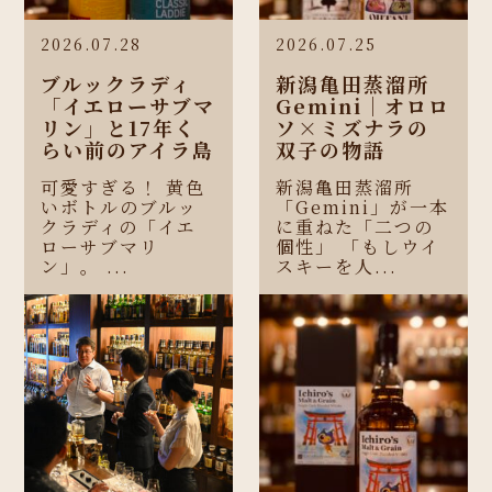
2026.07.28
2026.07.25
ブルックラディ
新潟亀田蒸溜所
「イエローサブマ
Gemini｜オロロ
リン」と17年く
ソ×ミズナラの
らい前のアイラ島
双子の物語
可愛すぎる！ 黄色
新潟亀田蒸溜所
いボトルのブルッ
「Gemini」が一本
クラディの「イエ
に重ねた「二つの
ローサブマリ
個性」 「もしウイ
ン」。 ...
スキーを人...