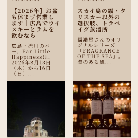
【2026年】お盆
スカイ島の霧・タ
も休まず営業し
リスカー以外の
ます｜広島でウイ
選択肢、トラベ
スキーとラムを
イグ蒸溜所
飲むなら
信濃屋さんのオリ
ジナルシリーズ
広島・流川のバ
「FRAGRANCE
ー、Bar Little
OF THE SEA」。
Happinessは、
海のある風...
2026年8月13日
（木）から16日
（日）...