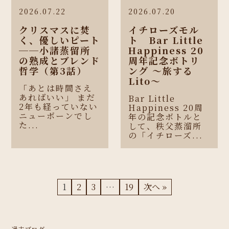
2026.07.22
2026.07.20
クリスマスに焚
イチローズモル
く、優しいピート
ト Bar Little
──小諸蒸留所
Happiness 20
の熟成とブレンド
周年記念ボトリ
哲学（第3話）
ング 〜旅する
Lito〜
「あとは時間さえ
あればいい」 まだ
Bar Little
2年も経っていない
Happiness 20周
ニューボーンでし
年の記念ボトルと
た...
して、秩父蒸溜所
の「イチローズ...
1
2
3
…
19
次へ »