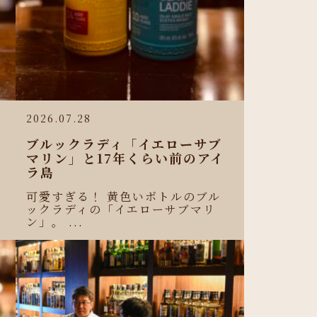
2026.07.28
ブルックラディ「イエローサブ
マリン」と17年くらい前のアイ
ラ島
可愛すぎる！ 黄色いボトルのブル
ックラディの「イエローサブマリ
ン」。 ...