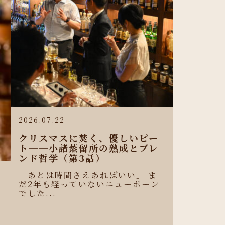
2026.07.22
クリスマスに焚く、優しいピー
ト──小諸蒸留所の熟成とブレ
ンド哲学（第3話）
「あとは時間さえあればいい」 ま
だ2年も経っていないニューボーン
ロ
でした...