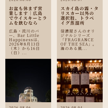
お盆も休まず営
スカイ島の霧・タ
業します｜広島
リスカー以外の
でウイスキーとラ
選択肢、トラベ
ムを飲むなら
イグ蒸溜所
広島・流川のバ
信濃屋さんのオリ
ー、Bar Little
ジナルシリーズ
Happinessは、
「FRAGRANCE
2026年8月13日
OF THE SEA」。
（木）から16日
海のある風...
（日）...
2026.08.06
2026.08.04