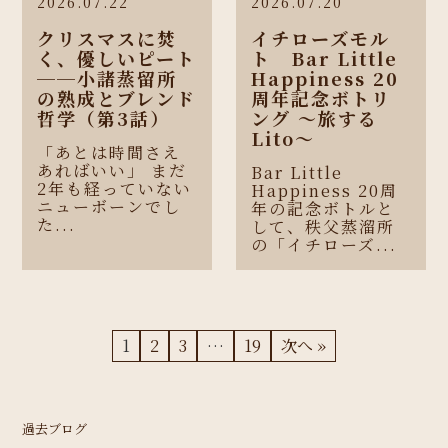
2026.07.22
2026.07.20
クリスマスに焚
イチローズモル
く、優しいピート
ト Bar Little
──小諸蒸留所
Happiness 20
の熟成とブレンド
周年記念ボトリ
哲学（第3話）
ング 〜旅する
Lito〜
「あとは時間さえ
あればいい」 まだ
Bar Little
2年も経っていない
Happiness 20周
ニューボーンでし
年の記念ボトルと
た...
して、秩父蒸溜所
の「イチローズ...
1
2
3
…
19
次へ »
過去ブログ