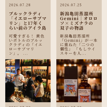
2026.07.28
2026.07.25
ブルックラディ
新潟亀田蒸溜所
「イエローサブマ
Gemini｜オロロ
リン」と17年く
ソ×ミズナラの
らい前のアイラ島
双子の物語
可愛すぎる！ 黄色
新潟亀田蒸溜所
いボトルのブルッ
「Gemini」が一本
クラディの「イエ
に重ねた「二つの
ローサブマリ
個性」 「もしウイ
ン」。 ...
スキーを人...