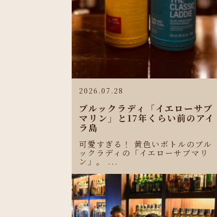
2026.07.28
ブルックラディ「イエローサブ
マリン」と17年くらい前のアイ
ラ島
可愛すぎる！ 黄色いボトルのブル
ックラディの「イエローサブマリ
ン」。 ...