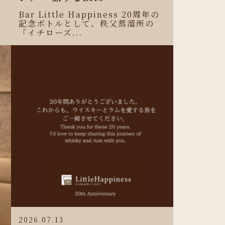
Bar Little Happiness 20周年の
記念ボトルとして、秩父蒸溜所の
「イチローズ...
2026.07.13