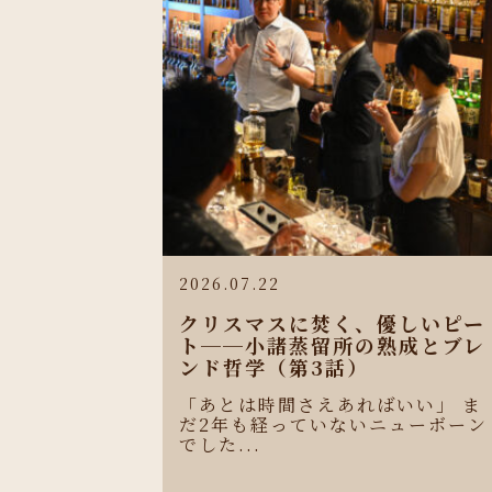
2026.07.22
クリスマスに焚く、優しいピー
ト──小諸蒸留所の熟成とブレ
ンド哲学（第3話）
「あとは時間さえあればいい」 ま
だ2年も経っていないニューボーン
でした...