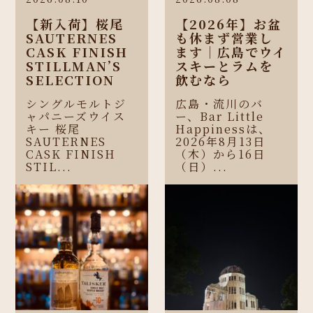
【新入荷】桜尾
【2026年】お盆
SAUTERNES
も休まず営業し
CASK FINISH
ます｜広島でウイ
STILLMAN’S
スキーとラムを
SELECTION
飲むなら
シングルモルトジ
広島・流川のバ
ャパニーズウイス
ー、Bar Little
キー 桜尾
Happinessは、
SAUTERNES
2026年8月13日
CASK FINISH
（木）から16日
STIL...
（日）...