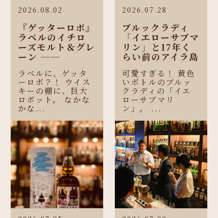
2026.08.02
2026.07.28
『ゲッターロボ』
ブルックラディ
ラベルのイチロ
「イエローサブマ
ーズモルト＆グレ
リン」と17年く
ーン ──
らい前のアイラ島
ラベルに、ゲッタ
可愛すぎる！ 黄色
ーロボ？！ ウイス
いボトルのブルッ
キーの棚に、巨大
クラディの「イエ
ロボット。 なかな
ローサブマリ
かな...
ン」。 ...