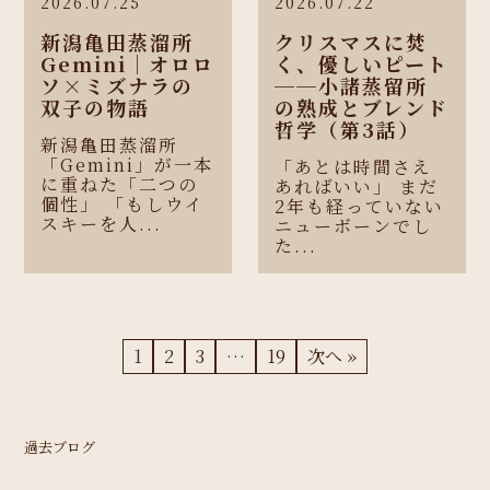
2026.07.25
2026.07.22
新潟亀田蒸溜所
クリスマスに焚
Gemini｜オロロ
く、優しいピート
ソ×ミズナラの
──小諸蒸留所
双子の物語
の熟成とブレンド
哲学（第3話）
新潟亀田蒸溜所
「Gemini」が一本
「あとは時間さえ
に重ねた「二つの
あればいい」 まだ
個性」 「もしウイ
2年も経っていない
スキーを人...
ニューボーンでし
た...
1
2
3
…
19
次へ »
過去ブログ