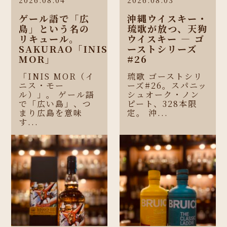
ゲール語で「広
沖縄ウイスキー・
島」という名の
琉歌が放つ、天狗
リキュール。
ウイスキー ― ゴ
SAKURAO「INIS
ーストシリーズ
MOR」
#26
「INIS MOR（イ
琉歌 ゴーストシリ
ニス・モー
ーズ#26。スパニッ
ル）」。 ゲール語
シュオーク・ノン
で「広い島」、つ
ピート、328本限
まり広島を意味
定。 沖...
す...