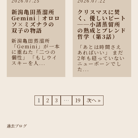
2026.07.25
2026.07.22
新潟亀田蒸溜所
クリスマスに焚
Gemini｜オロロ
く、優しいピート
ソ×ミズナラの
──小諸蒸留所
双子の物語
の熟成とブレンド
哲学（第3話）
新潟亀田蒸溜所
「Gemini」が一本
「あとは時間さえ
に重ねた「二つの
あればいい」 まだ
個性」 「もしウイ
2年も経っていない
スキーを人...
ニューボーンでし
た...
1
2
3
…
19
次へ »
過去ブログ