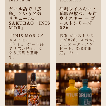
ゲール語で「広
沖縄ウイスキー・
島」という名の
琉歌が放つ、天狗
リキュール。
ウイスキー ― ゴ
SAKURAO「INIS
ーストシリーズ
MOR」
#26
「INIS MOR（イ
琉歌 ゴーストシリ
ニス・モー
ーズ#26。スパニッ
ル）」。 ゲール語
シュオーク・ノン
で「広い島」、つ
ピート、328本限
まり広島を意味
定。 沖...
す...