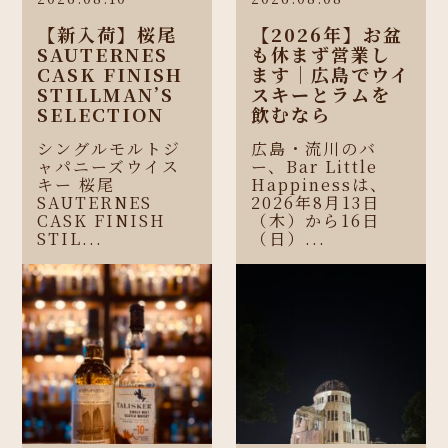
【新入荷】桜尾
【2026年】お盆
SAUTERNES
も休まず営業し
CASK FINISH
ます｜広島でウイ
STILLMAN’S
スキーとラムを
SELECTION
飲むなら
シングルモルトジ
広島・流川のバ
ャパニーズウイス
ー、Bar Little
キー 桜尾
Happinessは、
SAUTERNES
2026年8月13日
CASK FINISH
（木）から16日
STIL...
（日）...