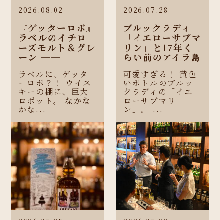
2026.08.02
2026.07.28
『ゲッターロボ』
ブルックラディ
ラベルのイチロ
「イエローサブマ
ーズモルト＆グレ
リン」と17年く
ーン ──
らい前のアイラ島
ラベルに、ゲッタ
可愛すぎる！ 黄色
ーロボ？！ ウイス
いボトルのブルッ
キーの棚に、巨大
クラディの「イエ
ロボット。 なかな
ローサブマリ
かな...
ン」。 ...