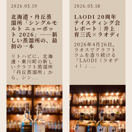
2026.05.19
2026.05.18
北海道・丹丘蒸
LAODI 20周年
溜所「シングルモ
テイスティング会
ルト ニューポッ
レポート｜井上
ト 2026」──新
育三氏×ラオディ
しい蒸溜所の、最
2026年4月26日。
初の一本
ラオスでクラフト
ラムを造り続ける
リトハピに、北海
「LAODI（ラオデ
道・東川町の新し
ィ）」...
いクラフト蒸溜所
「丹丘蒸溜所」か
ら、シン...