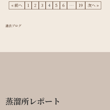
« 前へ
1
2
3
4
5
6
…
19
次へ »
過去ブログ
蒸溜所レポート