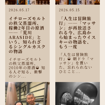
2026.05.17
2026.05.15
イチローズモルト
「人生は冒険旅
の秩父蒸溜所、
行」──「マッサ
稼働2年目の原酒
ン」が再放送さ
──「荒川
れる今、広島か
ARASIDE」と
ら始まったウイス
いう、知られざ
キーの物語を、
るシングルカスク
もう一度
の物語
「人生は冒険旅
行」🥃 朝ドラ「マ
イチローズモルト
ッサン」を貫い
の秩父蒸溜所、
た、忘れられない
2010年の原酒🥃 知
ひとこと...
る人ぞ知る、衝撃
のシン...