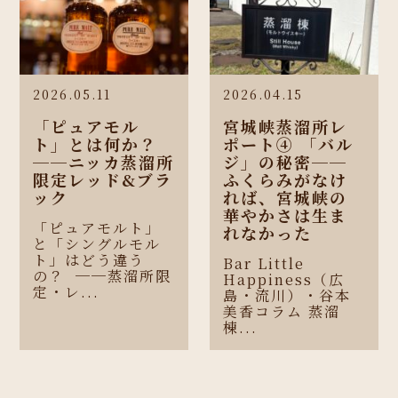
2026.05.11
2026.04.15
「ピュアモル
宮城峡蒸溜所レ
ト」とは何か？
ポート④ 「バル
──ニッカ蒸溜所
ジ」の秘密──
限定レッド&ブラ
ふくらみがなけ
ック
れば、宮城峡の
華やかさは生ま
「ピュアモルト」
れなかった
と「シングルモル
ト」はどう違う
Bar Little
の？ ──蒸溜所限
Happiness（広
定・レ...
島・流川）・谷本
美香コラム 蒸溜
棟...