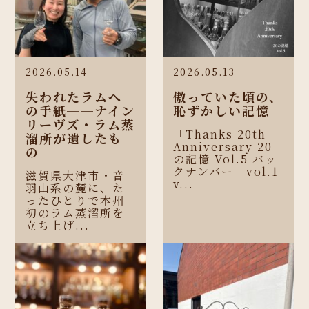
2026.05.14
2026.05.13
失われたラムへ
傲っていた頃の、
の手紙──ナイン
恥ずかしい記憶
リーヴズ・ラム蒸
「Thanks 20th
溜所が遺したも
Anniversary 20
の
の記憶 Vol.5 バッ
クナンバー vol.1
滋賀県大津市・音
v...
羽山系の麓に、た
ったひとりで本州
初のラム蒸溜所を
立ち上げ...