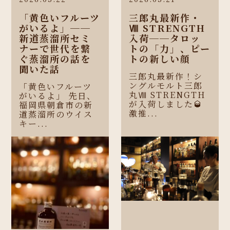
「黄色いフルーツ
三郎丸最新作・
がいるよ」──
Ⅷ STRENGTH
新道蒸溜所セミ
入荷──タロッ
ナーで世代を繋
トの「力」、ピー
ぐ蒸溜所の話を
トの新しい顔
聞いた話
三郎丸最新作！シ
ングルモルト三郎
「黄色いフルーツ
丸Ⅷ STRENGTH
がいるよ」 先日、
が入荷しました🥃
福岡県朝倉市の新
激推...
道蒸溜所のウイス
キー...