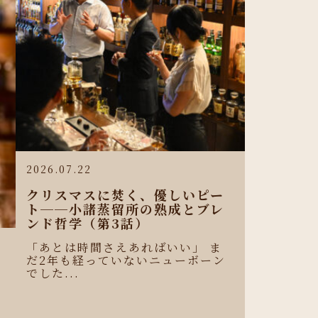
2026.07.22
クリスマスに焚く、優しいピー
ト──小諸蒸留所の熟成とブレ
ンド哲学（第3話）
「あとは時間さえあればいい」 ま
だ2年も経っていないニューボーン
ロ
でした...