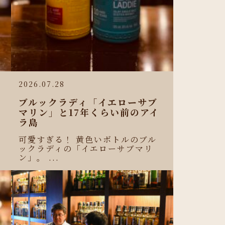
2026.07.28
ブルックラディ「イエローサブ
マリン」と17年くらい前のアイ
ラ島
可愛すぎる！ 黄色いボトルのブル
ックラディの「イエローサブマリ
ン」。 ...