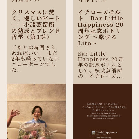
2026.07.22
2026.07.20
クリスマスに焚
イチローズモル
く、優しいピート
ト Bar Little
──小諸蒸留所
Happiness 20
の熟成とブレンド
周年記念ボトリ
哲学（第3話）
ング 〜旅する
Lito〜
「あとは時間さえ
あればいい」 まだ
Bar Little
2年も経っていない
Happiness 20周
ニューボーンでし
年の記念ボトルと
た...
して、秩父蒸溜所
の「イチローズ...