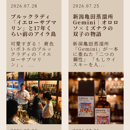
2026.07.28
2026.07.25
ブルックラディ
新潟亀田蒸溜所
「イエローサブマ
Gemini｜オロロ
リン」と17年く
ソ×ミズナラの
らい前のアイラ島
双子の物語
可愛すぎる！ 黄色
新潟亀田蒸溜所
いボトルのブルッ
「Gemini」が一本
クラディの「イエ
に重ねた「二つの
ローサブマリ
個性」 「もしウイ
ン」。 ...
スキーを人...