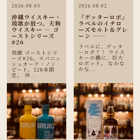
2026.08.03
2026.08.02
沖縄ウイスキー・
『ゲッターロボ』
琉歌が放つ、天狗
ラベルのイチロ
ウイスキー ― ゴ
ーズモルト＆グレ
ーストシリーズ
ーン ──
#26
ラベルに、ゲッタ
ーロボ？！ ウイス
琉歌 ゴーストシリ
キーの棚に、巨大
ーズ#26。スパニッ
ロボット。 なかな
シュオーク・ノン
かな...
ピート、328本限
定。 沖...