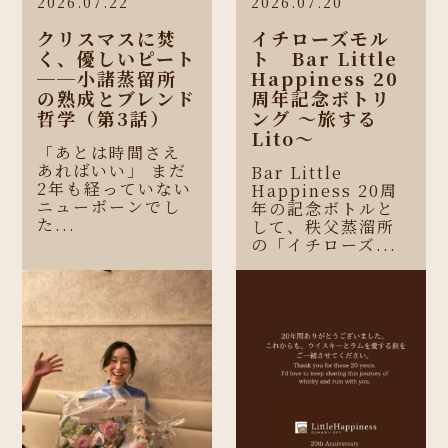
2026.07.22
2026.07.20
クリスマスに焚
イチローズモル
く、優しいピート
ト Bar Little
──小諸蒸留所
Happiness 20
の熟成とブレンド
周年記念ボトリ
哲学（第3話）
ング 〜旅する
Lito〜
「あとは時間さえ
あればいい」 まだ
Bar Little
2年も経っていない
Happiness 20周
ニューボーンでし
年の記念ボトルと
た...
して、秩父蒸溜所
の「イチローズ...