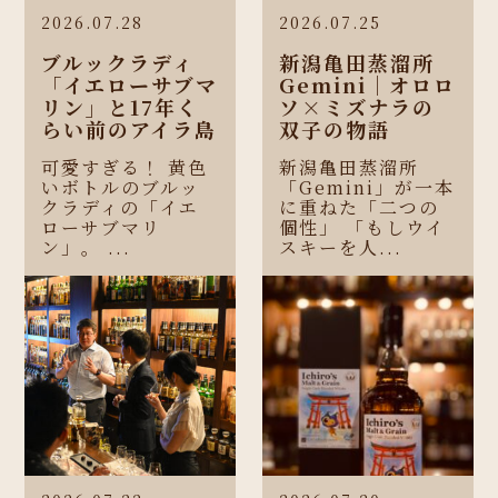
2026.07.28
2026.07.25
ブルックラディ
新潟亀田蒸溜所
「イエローサブマ
Gemini｜オロロ
リン」と17年く
ソ×ミズナラの
らい前のアイラ島
双子の物語
可愛すぎる！ 黄色
新潟亀田蒸溜所
いボトルのブルッ
「Gemini」が一本
クラディの「イエ
に重ねた「二つの
ローサブマリ
個性」 「もしウイ
ン」。 ...
スキーを人...