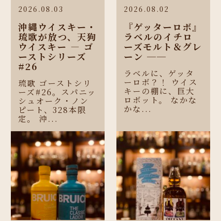
2026.08.03
2026.08.02
沖縄ウイスキー・
『ゲッターロボ』
琉歌が放つ、天狗
ラベルのイチロ
ウイスキー ― ゴ
ーズモルト＆グレ
ーストシリーズ
ーン ──
#26
ラベルに、ゲッタ
ーロボ？！ ウイス
琉歌 ゴーストシリ
キーの棚に、巨大
ーズ#26。スパニッ
ロボット。 なかな
シュオーク・ノン
かな...
ピート、328本限
定。 沖...