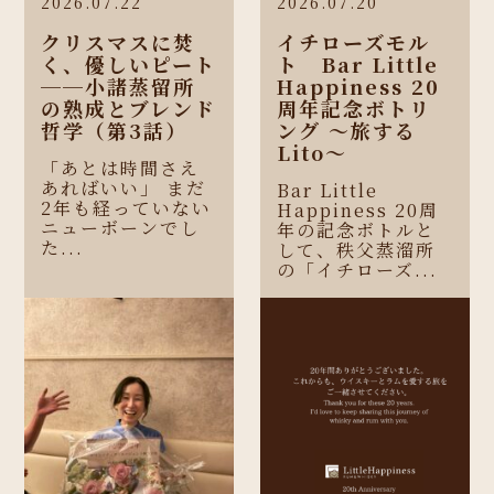
2026.07.22
2026.07.20
クリスマスに焚
イチローズモル
く、優しいピート
ト Bar Little
──小諸蒸留所
Happiness 20
の熟成とブレンド
周年記念ボトリ
哲学（第3話）
ング 〜旅する
Lito〜
「あとは時間さえ
あればいい」 まだ
Bar Little
2年も経っていない
Happiness 20周
ニューボーンでし
年の記念ボトルと
た...
して、秩父蒸溜所
の「イチローズ...