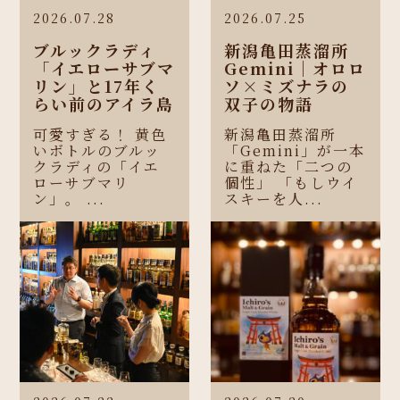
2026.07.28
2026.07.25
ブルックラディ
新潟亀田蒸溜所
「イエローサブマ
Gemini｜オロロ
リン」と17年く
ソ×ミズナラの
らい前のアイラ島
双子の物語
可愛すぎる！ 黄色
新潟亀田蒸溜所
いボトルのブルッ
「Gemini」が一本
クラディの「イエ
に重ねた「二つの
ローサブマリ
個性」 「もしウイ
ン」。 ...
スキーを人...