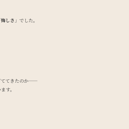
「
悔しさ
」でした。
育ててきたのか——
います。