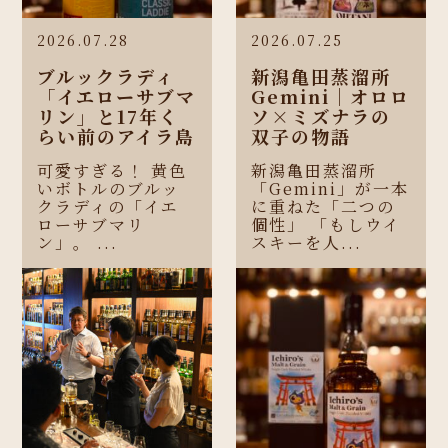
2026.07.28
2026.07.25
ブルックラディ
新潟亀田蒸溜所
「イエローサブマ
Gemini｜オロロ
リン」と17年く
ソ×ミズナラの
らい前のアイラ島
双子の物語
可愛すぎる！ 黄色
新潟亀田蒸溜所
いボトルのブルッ
「Gemini」が一本
クラディの「イエ
に重ねた「二つの
ローサブマリ
個性」 「もしウイ
ン」。 ...
スキーを人...