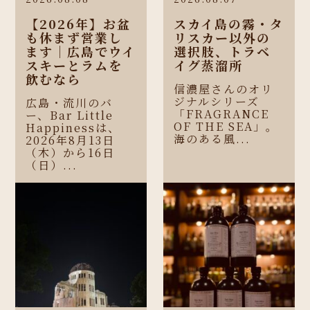
【2026年】お盆
スカイ島の霧・タ
も休まず営業し
リスカー以外の
ます｜広島でウイ
選択肢、トラベ
スキーとラムを
イグ蒸溜所
飲むなら
信濃屋さんのオリ
ジナルシリーズ
広島・流川のバ
「FRAGRANCE
ー、Bar Little
OF THE SEA」。
Happinessは、
海のある風...
2026年8月13日
（木）から16日
（日）...