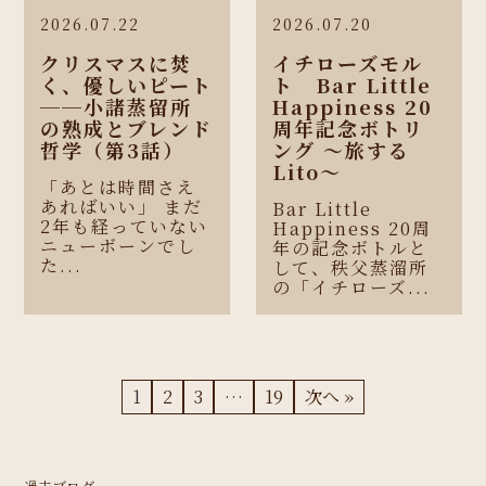
2026.07.22
2026.07.20
クリスマスに焚
イチローズモル
く、優しいピート
ト Bar Little
──小諸蒸留所
Happiness 20
の熟成とブレンド
周年記念ボトリ
哲学（第3話）
ング 〜旅する
Lito〜
「あとは時間さえ
あればいい」 まだ
Bar Little
2年も経っていない
Happiness 20周
ニューボーンでし
年の記念ボトルと
た...
して、秩父蒸溜所
の「イチローズ...
1
2
3
…
19
次へ »