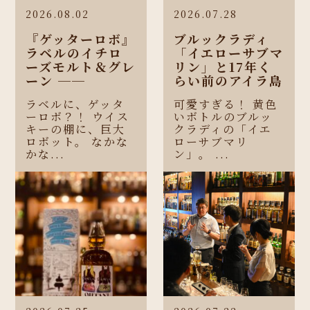
2026.08.02
2026.07.28
『ゲッターロボ』
ブルックラディ
ラベルのイチロ
「イエローサブマ
ーズモルト＆グレ
リン」と17年く
ーン ──
らい前のアイラ島
ラベルに、ゲッタ
可愛すぎる！ 黄色
ーロボ？！ ウイス
いボトルのブルッ
キーの棚に、巨大
クラディの「イエ
ロボット。 なかな
ローサブマリ
かな...
ン」。 ...