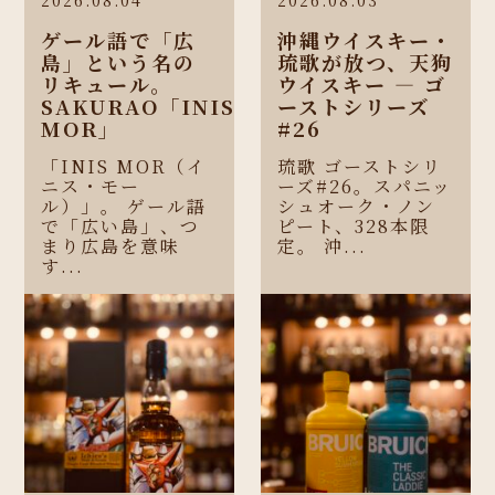
ゲール語で「広
沖縄ウイスキー・
島」という名の
琉歌が放つ、天狗
リキュール。
ウイスキー ― ゴ
SAKURAO「INIS
ーストシリーズ
MOR」
#26
「INIS MOR（イ
琉歌 ゴーストシリ
ニス・モー
ーズ#26。スパニッ
ル）」。 ゲール語
シュオーク・ノン
で「広い島」、つ
ピート、328本限
まり広島を意味
定。 沖...
す...