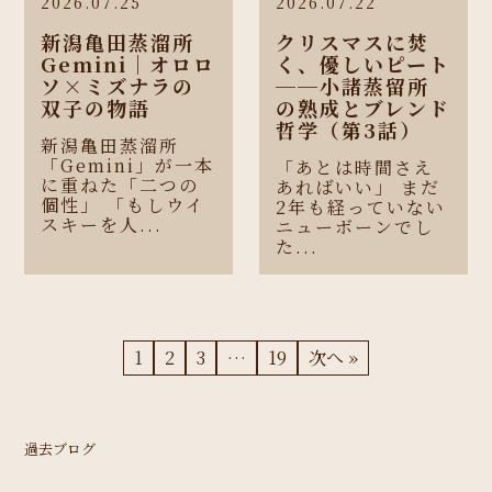
2026.07.25
2026.07.22
新潟亀田蒸溜所
クリスマスに焚
Gemini｜オロロ
く、優しいピート
ソ×ミズナラの
──小諸蒸留所
双子の物語
の熟成とブレンド
哲学（第3話）
新潟亀田蒸溜所
「Gemini」が一本
「あとは時間さえ
に重ねた「二つの
あればいい」 まだ
個性」 「もしウイ
2年も経っていない
スキーを人...
ニューボーンでし
た...
1
2
3
…
19
次へ »
過去ブログ