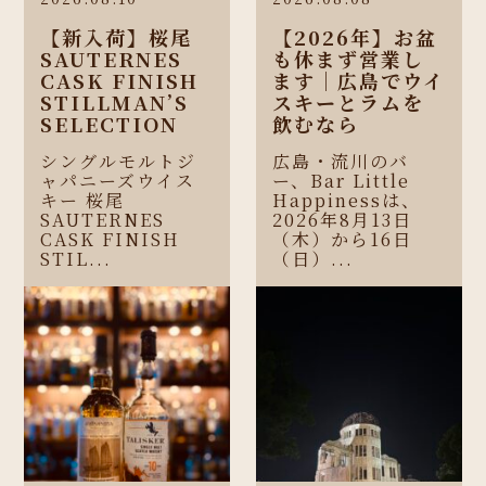
【新入荷】桜尾
【2026年】お盆
SAUTERNES
も休まず営業し
CASK FINISH
ます｜広島でウイ
STILLMAN’S
スキーとラムを
SELECTION
飲むなら
シングルモルトジ
広島・流川のバ
ャパニーズウイス
ー、Bar Little
キー 桜尾
Happinessは、
SAUTERNES
2026年8月13日
CASK FINISH
（木）から16日
STIL...
（日）...