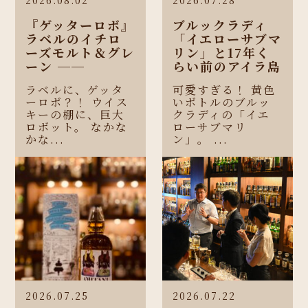
『ゲッターロボ』
ブルックラディ
ラベルのイチロ
「イエローサブマ
ーズモルト＆グレ
リン」と17年く
ーン ──
らい前のアイラ島
ラベルに、ゲッタ
可愛すぎる！ 黄色
ーロボ？！ ウイス
いボトルのブルッ
キーの棚に、巨大
クラディの「イエ
ロボット。 なかな
ローサブマリ
かな...
ン」。 ...
2026.07.25
2026.07.22