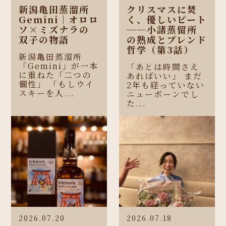
新潟亀田蒸溜所
クリスマスに焚
Gemini｜オロロ
く、優しいピート
ソ×ミズナラの
──小諸蒸留所
双子の物語
の熟成とブレンド
哲学（第3話）
新潟亀田蒸溜所
「Gemini」が一本
「あとは時間さえ
に重ねた「二つの
あればいい」 まだ
個性」 「もしウイ
2年も経っていない
スキーを人...
ニューボーンでし
た...
2026.07.20
2026.07.18