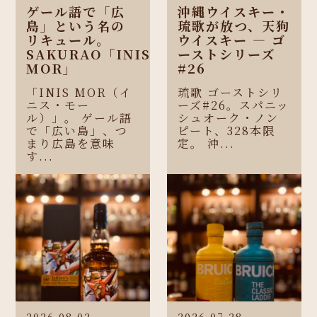
ゲール語で「広
沖縄ウイスキー・
島」という名の
琉歌が放つ、天狗
リキュール。
ウイスキー ― ゴ
SAKURAO「INIS
ーストシリーズ
MOR」
#26
「INIS MOR（イ
琉歌 ゴーストシリ
ニス・モー
ーズ#26。スパニッ
ル）」。 ゲール語
シュオーク・ノン
で「広い島」、つ
ピート、328本限
まり広島を意味
定。 沖...
す...
2026.08.02
2026.07.28