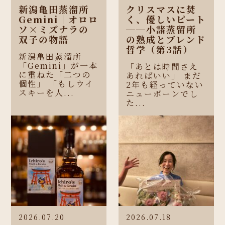
新潟亀田蒸溜所
クリスマスに焚
Gemini｜オロロ
く、優しいピート
ソ×ミズナラの
──小諸蒸留所
双子の物語
の熟成とブレンド
哲学（第3話）
新潟亀田蒸溜所
「Gemini」が一本
「あとは時間さえ
に重ねた「二つの
あればいい」 まだ
個性」 「もしウイ
2年も経っていない
スキーを人...
ニューボーンでし
た...
2026.07.20
2026.07.18