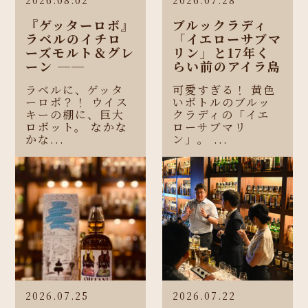
『ゲッターロボ』
ブルックラディ
ラベルのイチロ
「イエローサブマ
ーズモルト＆グレ
リン」と17年く
ーン ──
らい前のアイラ島
ラベルに、ゲッタ
可愛すぎる！ 黄色
ーロボ？！ ウイス
いボトルのブルッ
キーの棚に、巨大
クラディの「イエ
ロボット。 なかな
ローサブマリ
かな...
ン」。 ...
2026.07.25
2026.07.22