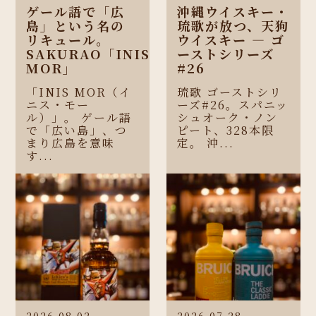
ゲール語で「広
沖縄ウイスキー・
島」という名の
琉歌が放つ、天狗
リキュール。
ウイスキー ― ゴ
SAKURAO「INIS
ーストシリーズ
MOR」
#26
「INIS MOR（イ
琉歌 ゴーストシリ
ニス・モー
ーズ#26。スパニッ
ル）」。 ゲール語
シュオーク・ノン
で「広い島」、つ
ピート、328本限
まり広島を意味
定。 沖...
す...
2026.08.02
2026.07.28