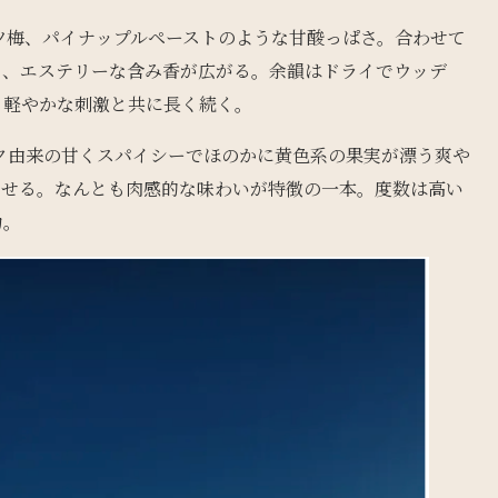
ツ梅、パイナップルペーストのような甘酸っぱさ。合わせて
さ、エステリーな含み香が広がる。余韻はドライでウッデ
、軽やかな刺激と共に長く続く。
ク由来の甘くスパイシーでほのかに黄色系の果実が漂う爽や
わせる。なんとも肉感的な味わいが特徴の一本。度数は高い
力。