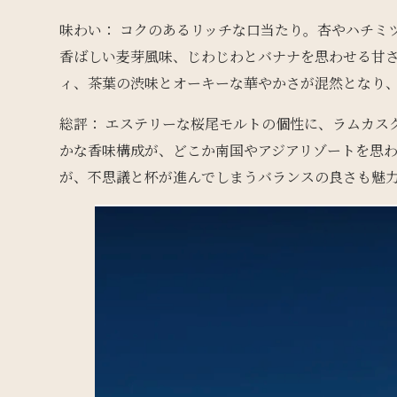
味わい： コクのあるリッチな口当たり。杏やハチミ
香ばしい麦芽風味、じわじわとバナナを思わせる甘
ィ、茶葉の渋味とオーキーな華やかさが混然となり
総評： エステリーな桜尾モルトの個性に、ラムカス
かな香味構成が、どこか南国やアジアリゾートを思
が、不思議と杯が進んでしまうバランスの良さも魅