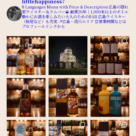
littlehappiness7
8 Languages Menu with Price & Description
広島の隠れ
家ウイスキー＆ラムバー🥃
創業20年｜1,000本以上のボトル
静かにお酒を楽しみたい大人のためのBAR
広島ウイスキー
（桜尾など）も充実
📍広島・流川エリア
⏰営業時間などは
プロフィールリンクから