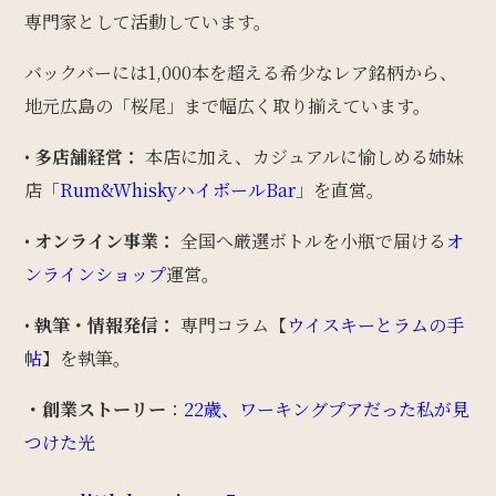
専門家として活動しています。
バックバーには1,000本を超える希少なレア銘柄から、
地元広島の「桜尾」まで幅広く取り揃えています。
•
多店舗経営：
本店に加え、カジュアルに愉しめる姉妹
店「
Rum&WhiskyハイボールBar
」を直営。
•
オンライン事業：
全国へ厳選ボトルを小瓶で届ける
オ
ンラインショップ
運営。
•
執筆・情報発信：
専門コラム【
ウイスキーとラムの手
帖
】を執筆。
・創業ストーリー
：
22歳、ワーキングプアだった私が見
つけた光