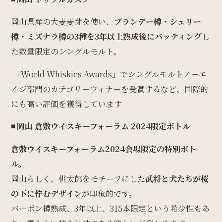
岡山県産の大麦麦芽を使い、
ブランデー樽・シェリー
樽・ミズナラ樽の3種を3年以上熟成後にバッティング
し
た数量限定のシングルモルト。
「World Whiskies Awards」でシングルモルトノーエ
イジ部門のカテゴリーウィナーを受賞するなど、国際的
にも高い評価を獲得しています
◾️ 岡山
倉敷ウイスキーフォーラム 2024限定ボトル
倉敷ウイスキーフォーラム2024会場限定の特別ボト
ル。
岡山らしく、桃太郎をモチーフにした
武将と犬たちが桜
の下に佇むデザイン
が印象的です。
バーボン樽熟成、3年以上、315本限定という希少性もあ