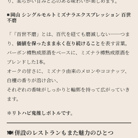
り、柔らかい甘みと芯のある味わいが楽しめます。
◾️
岡山 シングルモルトミズナラエクスプレッション 百世
不磨
「「百世不磨」とは、百代を経ても磨滅しない──つま
り、
価値を保ったまま永く在り続けること
を表す言葉。
バーボン樽熟成原酒をベースに、ミズナラ樽熟成原酒を
ブレンドした1本。
オークの甘さに、ミズナラ由来のメロンやココナッツ、
白檀の香りが溶け合い、
それぞれの香味がしっかりと輪郭を持って広がっていき
ます。
＊リトハピ鬼推しボトルです。
🍽 併設のレストランもまた魅力のひとつ