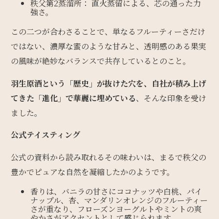
秩父第2蒸溜所： 直火蒸留による、芯の通った力
強さ。
この二つが合わさることで、単なるフルーティーさだけ
ではない、濃厚な蜜のような甘みと、透明感のある果実
の風味が絶妙なバランスで共存しているとのこと。
羽生原酒という「歴史」が抜けた穴を、自社が積み上げ
てきた「進化」で華麗に埋めている
、そんな印象を受け
ました。
公式テイスティング
公式の資料から読み取れるその味わいは、まるで秩父の
豊かでピュアな自然を凝縮したかのようです。
香りは、バニラの甘さにココナッツや白桃、パイ
ナップル、杏、マンダリンオレンジのフルーティー
さが重なり、フローズンヨーグルトやミントの爽
やかさがアクセントとして感じられます。