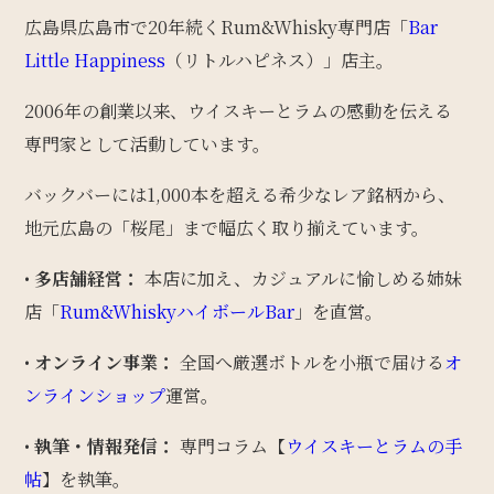
広島県広島市で20年続くRum&Whisky専門店「
Bar
Little Happiness
（リトルハピネス）」店主。
2006年の創業以来、ウイスキーとラムの感動を伝える
専門家として活動しています。
バックバーには1,000本を超える希少なレア銘柄から、
地元広島の「桜尾」まで幅広く取り揃えています。
•
多店舗経営：
本店に加え、カジュアルに愉しめる姉妹
店「
Rum&WhiskyハイボールBar
」を直営。
•
オンライン事業：
全国へ厳選ボトルを小瓶で届ける
オ
ンラインショップ
運営。
•
執筆・情報発信：
専門コラム【
ウイスキーとラムの手
帖
】を執筆。