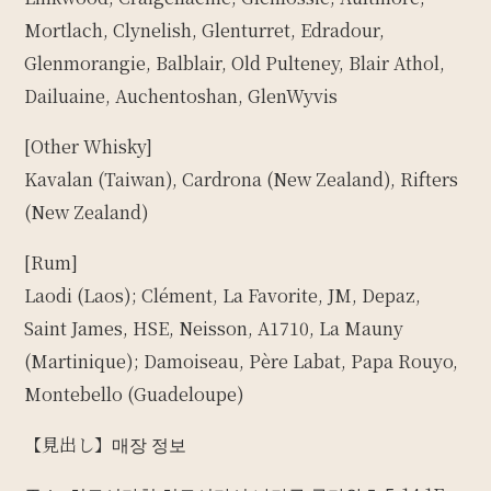
Mortlach, Clynelish, Glenturret, Edradour,
Glenmorangie, Balblair, Old Pulteney, Blair Athol,
Dailuaine, Auchentoshan, GlenWyvis
[Other Whisky]
Kavalan (Taiwan), Cardrona (New Zealand), Rifters
(New Zealand)
[Rum]
Laodi (Laos); Clément, La Favorite, JM, Depaz,
Saint James, HSE, Neisson, A1710, La Mauny
(Martinique); Damoiseau, Père Labat, Papa Rouyo,
Montebello (Guadeloupe)
【見出し】매장 정보