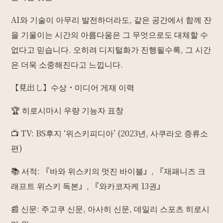
AI와 기술이 아무리 발전하더라도, 같은 공간에서 함께 잔
을 기울이는 시간의 아름다움은 그 무엇으로도 대체할 수
없다고 믿습니다. 오히려 디지털화가 진행될수록, 그 시간
은 더욱 소중해진다고 느낍니다.
【見出し】수상・미디어 게재 이력
🏆 히로시마시 우량 기능자 표창
📺 TV: BS후지 ‘위스키피디아’ (2023년, 사쿠라오 증류소
편)
📚 서적: 『바와 위스키의 멋진 바이블』, 『재패니즈 크
래프트 위스키 독본』, 『와카코자케 13권』
📰 신문: 주고쿠 신문, 아사히 신문, 데일리 스포츠 히로시