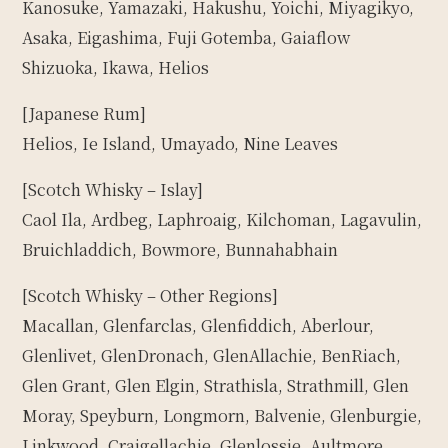
Kanosuke, Yamazaki, Hakushu, Yoichi, Miyagikyo,
Asaka, Eigashima, Fuji Gotemba, Gaiaflow
Shizuoka, Ikawa, Helios
[Japanese Rum]
Helios, Ie Island, Umayado, Nine Leaves
[Scotch Whisky – Islay]
Caol Ila, Ardbeg, Laphroaig, Kilchoman, Lagavulin,
Bruichladdich, Bowmore, Bunnahabhain
[Scotch Whisky – Other Regions]
Macallan, Glenfarclas, Glenfiddich, Aberlour,
Glenlivet, GlenDronach, GlenAllachie, BenRiach,
Glen Grant, Glen Elgin, Strathisla, Strathmill, Glen
Moray, Speyburn, Longmorn, Balvenie, Glenburgie,
Linkwood, Craigellachie, Glenlossie, Aultmore,