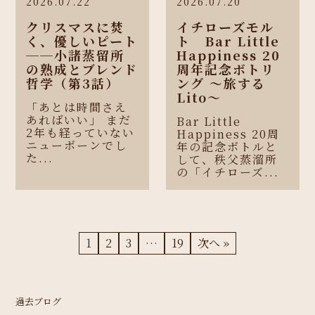
2026.07.22
2026.07.20
クリスマスに焚
イチローズモル
く、優しいピート
ト Bar Little
──小諸蒸留所
Happiness 20
の熟成とブレンド
周年記念ボトリ
哲学（第3話）
ング 〜旅する
Lito〜
「あとは時間さえ
あればいい」 まだ
Bar Little
2年も経っていない
Happiness 20周
ニューボーンでし
年の記念ボトルと
た...
して、秩父蒸溜所
の「イチローズ...
1
2
3
…
19
次へ »
過去ブログ