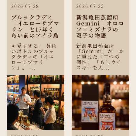
2026.07.28
2026.07.25
ブルックラディ
新潟亀田蒸溜所
「イエローサブマ
Gemini｜オロロ
リン」と17年く
ソ×ミズナラの
らい前のアイラ島
双子の物語
可愛すぎる！ 黄色
新潟亀田蒸溜所
いボトルのブルッ
「Gemini」が一本
クラディの「イエ
に重ねた「二つの
ローサブマリ
個性」 「もしウイ
ン」。 ...
スキーを人...