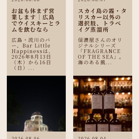
お盆も休まず営
スカイ島の霧・タ
業します｜広島
リスカー以外の
でウイスキーとラ
選択肢、トラベ
ムを飲むなら
イグ蒸溜所
広島・流川のバ
信濃屋さんのオリ
ー、Bar Little
ジナルシリーズ
Happinessは、
「FRAGRANCE
2026年8月13日
OF THE SEA」。
（木）から16日
海のある風...
（日）...
2026.08.06
2026.08.04