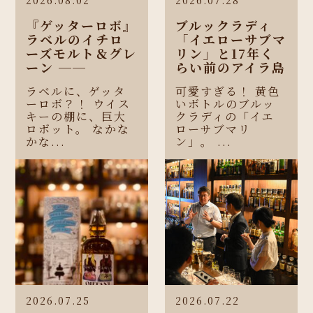
『ゲッターロボ』
ブルックラディ
ラベルのイチロ
「イエローサブマ
ーズモルト＆グレ
リン」と17年く
ーン ──
らい前のアイラ島
ラベルに、ゲッタ
可愛すぎる！ 黄色
ーロボ？！ ウイス
いボトルのブルッ
キーの棚に、巨大
クラディの「イエ
ロボット。 なかな
ローサブマリ
かな...
ン」。 ...
2026.07.25
2026.07.22