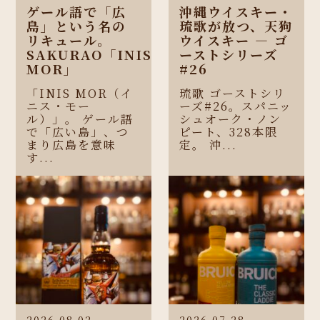
ゲール語で「広
沖縄ウイスキー・
島」という名の
琉歌が放つ、天狗
リキュール。
ウイスキー ― ゴ
SAKURAO「INIS
ーストシリーズ
MOR」
#26
「INIS MOR（イ
琉歌 ゴーストシリ
ニス・モー
ーズ#26。スパニッ
ル）」。 ゲール語
シュオーク・ノン
で「広い島」、つ
ピート、328本限
まり広島を意味
定。 沖...
す...
2026.08.02
2026.07.28