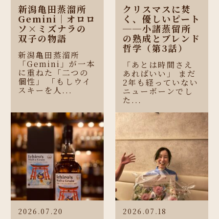
新潟亀田蒸溜所
クリスマスに焚
Gemini｜オロロ
く、優しいピート
ソ×ミズナラの
──小諸蒸留所
双子の物語
の熟成とブレンド
哲学（第3話）
新潟亀田蒸溜所
「Gemini」が一本
「あとは時間さえ
に重ねた「二つの
あればいい」 まだ
個性」 「もしウイ
2年も経っていない
スキーを人...
ニューボーンでし
た...
2026.07.20
2026.07.18