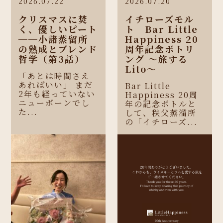
2026.07.22
2026.07.20
クリスマスに焚
イチローズモル
く、優しいピート
ト Bar Little
──小諸蒸留所
Happiness 20
の熟成とブレンド
周年記念ボトリ
哲学（第3話）
ング 〜旅する
Lito〜
「あとは時間さえ
あればいい」 まだ
Bar Little
2年も経っていない
Happiness 20周
ニューボーンでし
年の記念ボトルと
た...
して、秩父蒸溜所
の「イチローズ...