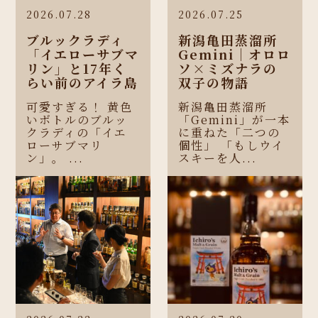
2026.07.28
2026.07.25
ブルックラディ
新潟亀田蒸溜所
「イエローサブマ
Gemini｜オロロ
リン」と17年く
ソ×ミズナラの
らい前のアイラ島
双子の物語
可愛すぎる！ 黄色
新潟亀田蒸溜所
いボトルのブルッ
「Gemini」が一本
クラディの「イエ
に重ねた「二つの
ローサブマリ
個性」 「もしウイ
ン」。 ...
スキーを人...