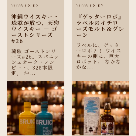
2026.08.03
2026.08.02
沖縄ウイスキー・
『ゲッターロボ』
琉歌が放つ、天狗
ラベルのイチロ
ウイスキー ― ゴ
ーズモルト＆グレ
ーストシリーズ
ーン ──
#26
ラベルに、ゲッタ
ーロボ？！ ウイス
琉歌 ゴーストシリ
キーの棚に、巨大
ーズ#26。スパニッ
ロボット。 なかな
シュオーク・ノン
かな...
ピート、328本限
定。 沖...